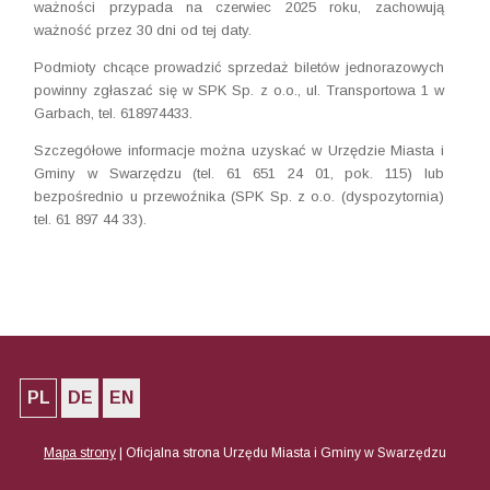
ważności przypada na czerwiec 2025 roku, zachowują
ważność przez 30 dni od tej daty.
Podmioty chcące prowadzić sprzedaż biletów jednorazowych
powinny zgłaszać się w SPK Sp. z o.o., ul. Transportowa 1 w
Garbach, tel. 618974433.
Szczegółowe informacje można uzyskać w Urzędzie Miasta i
Gminy w Swarzędzu (tel. 61 651 24 01, pok. 115) lub
bezpośrednio u przewoźnika (SPK Sp. z o.o. (dyspozytornia)
tel. 61 897 44 33).
PL
DE
EN
Mapa strony
|
Oficjalna strona Urzędu Miasta i Gminy w Swarzędzu