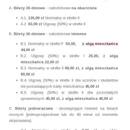
A.
Bilety 30-dniowe
- całodobowe
na okaziciela
A.1.
126,00 zł
Normalny w strefie II
A.2.
63,00 zł
Ulgowy (50%) w strefie II
B.
Bilety 30-dniowe
- całodobowe
imienne
B.1. Normalny w strefie I*
50,00,
z ulgą mieszkańca
44,00 zł
B.2.
Ulgowy (50%) w strefie I
25,00,
z ulgą
mieszkańca
22,00 zł
B.3.
Normalny w strefie II
90,00 zł
,
z ulgą mieszkańca
80
,00 zł
B.4.
Ulgowy (50%) w strefie II dla uczniów i studentów
nie posiadających karty mieszkańca
45,00 zł
B.5. Ulgowy (50%) w strefie II dla pozostałych
uprawnionych
45,00 zł
,
z ulgą mieszkańca 40
,00 zł
C.
Bilety jednorazowe
- obowiązujące również na liniach
nocnych (jednoprzejazdowe lub do 40 minut od momentu
skasowania)