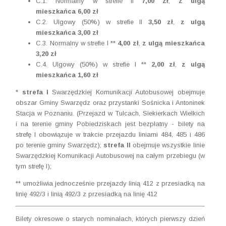
C.1.
Normalny w strefie II
7,00 zł
,
z ulgą
mieszkańca 6,00 zł
C.2.
Ulgowy (50%) w strefie II
3,50 zł
,
z ulgą
mieszkańca
3,00 zł
C.3. Normalny w strefie I **
4,00 zł
,
z ulgą mieszkańca
3,20 zł
C.4.
Ulgowy (50%) w strefie I **
2,00 zł
,
z ulgą
mieszkańca
1,60 zł
*
strefa I
Swarzędzkiej Komunikacji Autobusowej obejmuje
obszar Gminy Swarzędz oraz przystanki Sośnicka i Antoninek
Stacja w Poznaniu. (Przejazd w Tulcach, Siekierkach Wielkich
i na terenie gminy Pobiedziskach jest bezpłatny - bilety na
strefę I obowiązuje w trakcie przejazdu liniami 484, 485 i 486
po terenie gminy Swarzędz);
strefa II
obejmuje wszystkie linie
Swarzędzkiej Komunikacji Autobusowej na całym przebiegu (w
tym strefę I);
** umożliwia jednocześnie przejazdy linią 412 z przesiadką na
linię 492/3 i linią 492/3 z przesiadką na linię 412
Bilety okresowe o starych nominałach, których pierwszy dzień