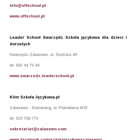
info@offschool.pl
www.offschool.pl
Leader School Swarzędz Szkoła językowa dla dzieci i
dorosłych
Swarzędz-Zalasewo, ul. Średzka 49
tel. 602 44 75 44
www.swarzedz.leaderschool.pl
Klim Szkoła Językowa.pl
Zalasewo - Bumerang, ul. Planetarna 8/47
tel. 515 758 770
sekretariat@zalasewo.com
www.facebook.com/szkolajezykowazalasewo