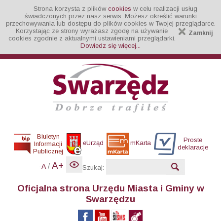
Strona korzysta z plików
cookies
w celu realizacji usług
świadczonych przez nasz serwis. Możesz określić warunki
przechowywania lub dostępu do plików cookies w Twojej przeglądarce.
Korzystając ze strony wyrażasz zgodę na używanie
Zamknij
cookies zgodnie z aktualnymi ustawieniami przeglądarki.
Dowiedz się więcej...
Biuletyn
Proste
eUrząd
mKarta
Informacji
deklaracje
Publicznej
A+
/
-A
Szukaj:
Oficjalna strona Urzędu Miasta i Gminy w
Swarzędzu