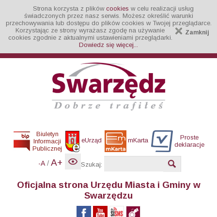
Strona korzysta z plików
cookies
w celu realizacji usług
świadczonych przez nasz serwis. Możesz określić warunki
przechowywania lub dostępu do plików cookies w Twojej przeglądarce.
Korzystając ze strony wyrażasz zgodę na używanie
Zamknij
cookies zgodnie z aktualnymi ustawieniami przeglądarki.
Dowiedz się więcej...
Biuletyn
Proste
eUrząd
mKarta
Informacji
deklaracje
Publicznej
A+
/
-A
Szukaj:
Oficjalna strona Urzędu Miasta i Gminy w
Swarzędzu