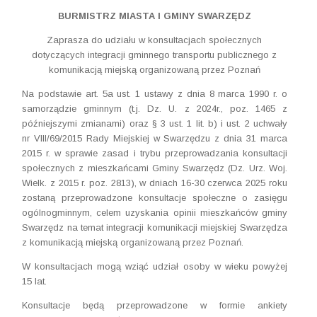
BURMISTRZ MIASTA I GMINY SWARZĘDZ
Zaprasza do udziału w konsultacjach społecznych
dotyczących integracji gminnego transportu publicznego z
komunikacją miejską organizowaną przez Poznań
Na podstawie art. 5a ust. 1 ustawy z dnia 8 marca 1990 r. o
samorządzie gminnym (t.j. Dz. U. z 2024r., poz. 1465 z
późniejszymi zmianami) oraz § 3 ust. 1 lit. b) i ust. 2 uchwały
nr VIII/69/2015 Rady Miejskiej w Swarzędzu z dnia 31 marca
2015 r. w sprawie zasad i trybu przeprowadzania konsultacji
społecznych z mieszkańcami Gminy Swarzędz (Dz. Urz. Woj.
Wielk. z 2015 r. poz. 2813), w dniach 16-30 czerwca 2025 roku
zostaną przeprowadzone konsultacje społeczne o zasięgu
ogólnogminnym, celem uzyskania opinii mieszkańców gminy
Swarzędz na temat integracji komunikacji miejskiej Swarzędza
z komunikacją miejską organizowaną przez Poznań.
W konsultacjach mogą wziąć udział osoby w wieku powyżej
15 lat.
Konsultacje będą przeprowadzone w formie ankiety