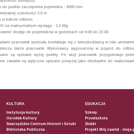
wysokość montażu).
u do punktu zaczepienia pojemnika - 6000 mm
nimalnej szerokości 3,5 m
w trakcie odbioru
DS na maksymalnym wysięgu - 1,2 Mg
ewnić dostęp do pojemników w godzinach od 6.00 do 22.00.
dami pracownik wydziału kontaktuje się z wnioskodawcą w celu umówien
czestniczy także pracownik Wykonawcy wyposażony w pojazd do odbio
owane są opisane wyżej punkty. Po wizji pracownik przygotowuje pis
śmie zawarte są wytyczne opisane powyżej jako niezbędne do realizowan
KULTURA
EDUKACJA
Instytucje kultury
Szkoły
Ośrodek Kultury
Przedszkola
Swarzędzkie Centrum Historii i Sztuki
Żłobki
Biblioteka Publiczna
Projekt Mój zawód - moja 