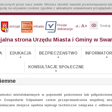
iadczonych przez nasz serwis. Możesz określić warunki przechowywania lub
godę na używanie cookies zgodnie z aktualnymi ustawieniami przeglądarki
Proste
A+
Szukaj:
/
-A
eUrząd
mKarta
deklaracje
cjalna strona Urzędu Miasta i Gminy w Swa
A
EDUKACJA
BEZPIECZEŃSTWO
INFORMATOR 
KONSULTACJE SPOŁECZNE
ziemne
mości wielolokalowych w pojemniki podziemne lub półpodziem
em Gospodarki Odpadami celem przeprowadzenia wspólnej wiz
y wskazane miejsce spełnia wymogi techniczne związane z odbior