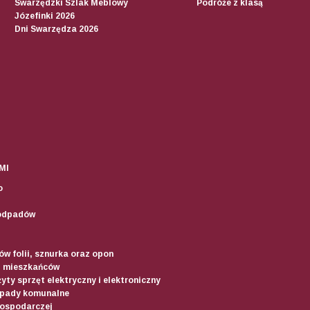
Swarzędzki Szlak Meblowy
Podróże z klasą
Józefinki 2026
Dni Swarzędza 2026
MI
o
odpadów
w folii, sznurka oraz opon
d mieszkańców
yty sprzęt elektryczny i elektroniczny
dpady komunalne
gospodarczej