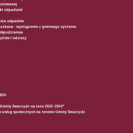
gulowanej
ki odpadami
ania odpadów
szkane - wystąpienie z gminnego systemu
półpodziemne
liów i odzieży
2030
 Gminy Swarzędz na lata 2023-2030"
ie usług społecznych na terenie Gminy Swarzędz