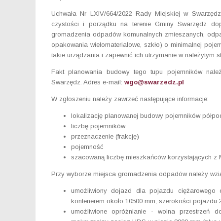
Uchwała Nr LXIV/664/2022 Rady Miejskiej w Swarzędzu
czystości i porządku na terenie Gminy Swarzędz d
gromadzenia odpadów komunalnych zmieszanych, odpadów
opakowania wielomateriałowe, szkło) o minimalnej poje
takie urządzania i zapewnić ich utrzymanie w należytym s
Fakt planowania budowy tego tupu pojemników nale
Swarzędz. Adres e-mail:
wgo@swarzedz.pl
W zgłoszeniu należy zawrzeć następujące informacje:
lokalizację planowanej budowy pojemników półp
liczbę pojemników
przeznaczenie (frakcję)
pojemność
szacowaną liczbę mieszkańców korzystających 
Przy wyborze miejsca gromadzenia odpadów należy wzią
umożliwiony dojazd dla pojazdu ciężarowego 
kontenerem około 10500 mm, szerokości pojazdu
umożliwione opróżnianie - wolna przestrze