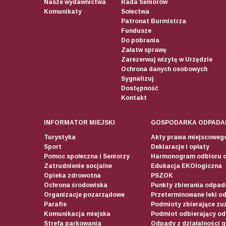
Nasze wydawnictwa
Rada Seniorów
Komunikaty
Sołectwa
Patronat Burmistrza
Fundusze
Do pobrania
Załatw sprawę
Zarezerwuj wizytę w Urzędzie
Ochrona danych osobowych
Sygnalizuj
Dostępność
Kontakt
INFORMATOR MIEJSKI
GOSPODARKA ODPADA
Turystyka
Akty prawa miejscoweg
Sport
Deklaracje i opłaty
Pomoc społeczna i Seniorzy
Harmonogram odbioru 
Zatrudnienie socjalne
Edukacja EKOlogiczna
Opieka zdrowotna
PSZOK
Ochrona środowiska
Punkty zbierania odpadó
Organizacje pozarządowe
Przeterminowane leki o
Parafie
Podmioty zbierające zuż
Komunikacja miejska
Podmiot odbierający o
Strefa parkowania
Odpady z działalności 