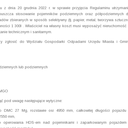
 z dnia 20 grudnia 2022 r. w sprawie przyjęcia Regulaminu utrzyman
opuszcza stosowanie pojemników podziemnych oraz półpodziemnych 
 zbieranych w sposób selektywny (tj. papier, metal, tworzywa sztuczn
mności 1 300l . Właściciel na własny koszt musi wyposażyć nieruchomość
tanie technicznym i sanitarnym.
ży zgłosić do Wydziału Gospodarki Odpadami Urzędu Miasta i Gmi
odziemnych lub podziemnych
z MGO
ć pod uwagę następujące wytyczne:
o DMC 27 Mg, rozstawie osi 4950 mm, całkowitej długości pojazdu
 2550 mm,
ń do operowania HDS-em nad pojemnikami i zaparkowanym pojazdem