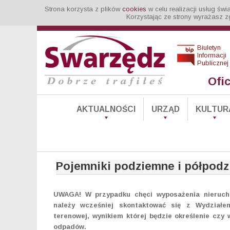
Strona korzysta z plików
cookies
w celu realizacji usług św
Korzystając ze strony wyrażasz z
Biuletyn
Informacji
Publicznej
Ofi
AKTUALNOŚCI
URZĄD
KULTUR
Pojemniki podziemne i półpod
UWAGA! W przypadku chęci wyposażenia nierucho
należy wcześniej skontaktować się z Wydział
terenowej, wynikiem której będzie określenie cz
odpadów.