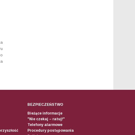
ia
ru
mo
ia
BEZPIECZEŃSTWO
Bieżące informacje
"Nie czekaj – ratuj!"
Telefony alarmowe
przyszłość
Procedury postępowania