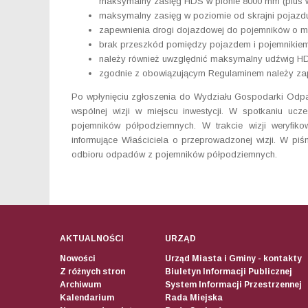
maksymalny zasięg HDS w pionie 8000 mm (plus 
maksymalny zasięg w poziomie od skrajni pojazd
zapewnienia drogi dojazdowej do pojemników o mi
brak przeszkód pomiędzy pojazdem i pojemnikiem 
należy również uwzględnić maksymalny udźwig H
zgodnie z obowiązującym Regulaminem należy zap
Po wpłynięciu zgłoszenia do Wydziału Gospodarki Odpa
wspólnej wizji w miejscu inwestycji. W spotkaniu u
pojemników półpodziemnych. W trakcie wizji weryfik
informujące Właściciela o przeprowadzonej wizji. W pi
odbioru odpadów z pojemników półpodziemnych.
AKTUALNOŚCI
URZĄD
Nowości
Urząd Miasta i Gminy - kontakty
Z różnych stron
Biuletyn Informacji Publicznej
Archiwum
System Informacji Przestrzennej
Kalendarium
Rada Miejska