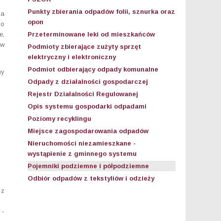
Punkty zbierania odpadów folii, sznurka oraz
ia
opon
do
e,
Przeterminowane leki od mieszkańców
 w
Podmioty zbierające zużyty sprzęt
elektryczny i elektroniczny
Podmiot odbierający odpady komunalne
ny
Odpady z działalności gospodarczej
Rejestr Działalności Regulowanej
Opis systemu gospodarki odpadami
Poziomy recyklingu
Miejsce zagospodarowania odpadów
Nieruchomości niezamieszkane -
wystąpienie z gminnego systemu
Pojemniki podziemne i półpodziemne
Odbiór odpadów z tekstyliów i odzieży
 z
 -