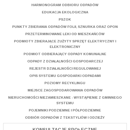
HARMONOGRAM ODBIORU ODPADÓW
EDUKACJA EKOLOGICZNA
PSZOK
PUNKTY ZBIERANIA ODPADÓW FOLII, SZNURKA ORAZ OPON
PRZETERMINOWANE LEKI OD MIESZKAŃCÓW
PODMIOTY ZBIERAJĄCE ZUŻYTY SPRZĘT ELEKTRYCZNY I
ELEKTRONICZNY
PODMIOT ODBIERAJĄCY ODPADY KOMUNALNE
ODPADY Z DZIAŁALNOŚCI GOSPODARCZEJ
REJESTR DZIAŁALNOŚCI REGULOWANEJ
OPIS SYSTEMU GOSPODARKI ODPADAMI
POZIOMY RECYKLINGU
MIEJSCE ZAGOSPODAROWANIA ODPADÓW
NIERUCHOMOŚCI NIEZAMIESZKANE - WYSTĄPIENIE Z GMINNEGO
SYSTEMU
POJEMNIKI PODZIEMNE I PÓŁPODZIEMNE
ODBIÓR ODPADÓW Z TEKSTYLIÓW I ODZIEŻY
KONSULTACJE SPOŁECZNE