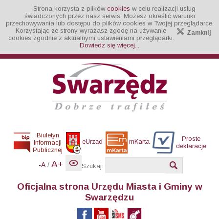
Strona korzysta z plików
cookies
w celu realizacji usług
świadczonych przez nasz serwis. Możesz określić warunki
przechowywania lub dostępu do plików cookies w Twojej przeglądarce.
Korzystając ze strony wyrażasz zgodę na używanie
Zamknij
cookies zgodnie z aktualnymi ustawieniami przeglądarki.
Dowiedz się więcej...
Biuletyn
Proste
eUrząd
mKarta
Informacji
deklaracje
Publicznej
A+
/
-A
Szukaj:
Oficjalna strona Urzędu Miasta i Gminy w
Swarzędzu