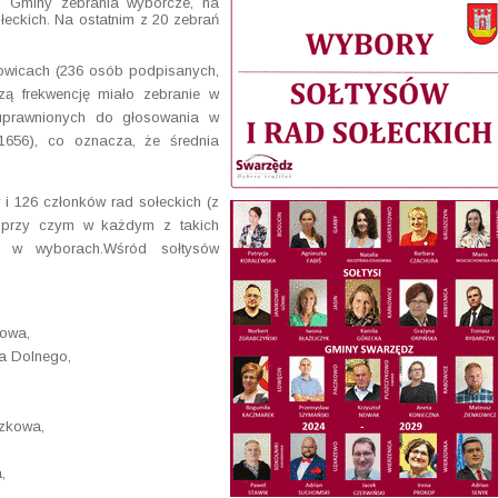
j Gminy zebrania wyborcze, na
łeckich. Na ostatnim z 20 zebrań
owicach (236 osób podpisanych,
zą frekwencję miało zebranie w
uprawnionych do głosowania w
 1656), co oznacza, że średnia
i 126 członków rad sołeckich (z
, przy czym w każdym z takich
ł w wyborach.Wśród sołtysów
towa,
a Dolnego,
zkowa,
,