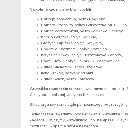
Na kolejne kadencje wybrani zostali:
Patrycja Koralewska, sołtys Bogucina,
Barbara Czachura, sołtys Gruszczyna
od 1998 ro
Norbert Zgrabczyński, sołtys Janikowa Górnego,
Kamila Górecka, sołtys Karłowic,
Grażyna Orpińska, sołtys Kobylnicy,
Bogumiła Kaczmarek, sołtys Łowęcina,
Krzysztof Nowak, sołtys Puszczykowa Zaborze,
Paweł Stawik, sołtys Sokolnik Gwiazdowskich,
Adrian Suchomski, sołtys Uzarzewa,
Irena Prokop, sołtys Wierzonki,
Adrian Senyk, sołtys Zalasewa.
Wszystkim dwudziestu sołtysom wybranym na kadencję 2
Gminy oraz realizacji wszystkich zamierzeń.
Skład organów samorządu pomocniczego poszczególnych
Jednocześnie składamy podziękowania wszystkim ust
kadencji i życzymy wszystkiego, co najlepsze w życ
możliwości, wsparcia swoim następcom.