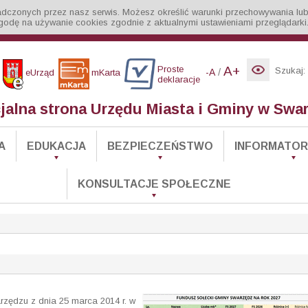
iadczonych przez nasz serwis. Możesz określić warunki przechowywania lub
godę na używanie cookies zgodnie z aktualnymi ustawieniami przeglądarki
Proste
A+
Szukaj:
/
-A
eUrząd
mKarta
deklaracje
cjalna strona Urzędu Miasta i Gminy w Swa
A
EDUKACJA
BEZPIECZEŃSTWO
INFORMATOR 
KONSULTACJE SPOŁECZNE
rzędzu z dnia 25 marca 2014 r. w