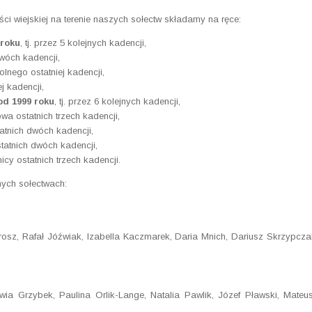
i wiejskiej na terenie naszych sołectw składamy na ręce:
 roku
, tj. przez 5 kolejnych kadencji,
dwóch kadencji,
olnego ostatniej kadencji,
ej kadencji,
od 1999 roku
, tj. przez 6 kolejnych kadencji,
wa ostatnich trzech kadencji,
tatnich dwóch kadencji,
statnich dwóch kadencji,
nicy ostatnich trzech kadencji.
ych sołectwach:
sz, Rafał Jóźwiak, Izabella Kaczmarek, Daria Mnich, Dariusz Skrzypcza
ia Grzybek, Paulina Orlik-Lange, Natalia Pawlik, Józef Pławski, Mateu