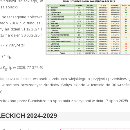
funduszu sołeckiego, w
sz sołecki.
a poszczególne sołectwa
utego 2014 r. o funduszu
y na dzień 31.12.2024 r.
w na dzień 30.06.2025 r.
) -
7 737,74 zł
b
]) * K
b
i K
, tj. w 2026: 77 377,40
b
o funduszu sołeckim wniosek z zebrania wiejskiego o przyjęciu przedsięwzi
wa w ramach przyznanych środków, Sołtys składa w terminie do 30 wrześn
y.
ekazana przez Burmistrza na spotkaniu z sołtysami w dniu 17 lipca 2025r.
ECKICH 2024-2029