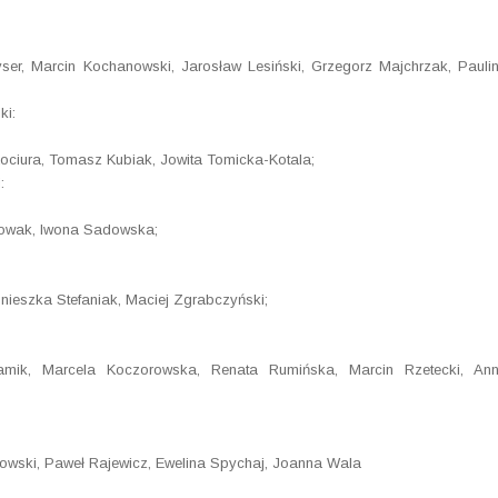
ser, Marcin Kochanowski, Jarosław Lesiński, Grzegorz Majchrzak, Pauli
ki:
ciura, Tomasz Kubiak, Jowita Tomicka-Kotala;
:
Nowak, Iwona Sadowska;
nieszka Stefaniak, Maciej Zgrabczyński;
amik, Marcela Koczorowska, Renata Rumińska, Marcin Rzetecki, An
kowski, Paweł Rajewicz, Ewelina Spychaj, Joanna Wala