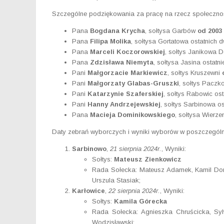
Szczególne podziękowania za pracę na rzecz społecznośc
Pana
Bogdana Krycha
, sołtysa Garbów
od 2003
Pana
Filipa Molika
, sołtysa Gortatowa ostatnich 
Pana
Marceli Koczorowskiej
, sołtys Janikowa D
Pana
Zdzisława Niemyta
, sołtysa Jasina ostatni
Pani
Małgorzacie Markiewicz
, sołtys Kruszewni
Pani
Małgorzaty Glabas-Gruszki
, sołtys Paczko
Pani
Katarzynie Szaferskiej
, sołtys Rabowic os
Pani
Hanny Andrzejewskiej
, sołtys Sarbinowa o
Pana
Macieja Dominikowskiego
, sołtysa Wierze
Daty zebrań wyborczych i wyniki wyborów w poszczególn
Sarbinowo
,
21 sierpnia 2024r.
, Wyniki:
Sołtys:
Mateusz Zienkowicz
Rada Sołecka: Mateusz Adamek, Kamil Doro
Urszula Stasiak;
Karłowice
,
22 sierpnia 2024r.
, Wyniki:
Sołtys:
Kamila Górecka
Rada Sołecka: Agnieszka Chruścicka, Sylw
Wodzisławski;