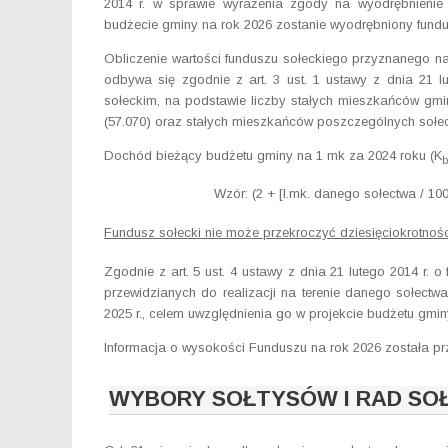
2014 r. w sprawie wyrażenia zgody na wyodrębnienie 
budżecie gminy na rok 2026 zostanie wyodrębniony fundu
Obliczenie wartości funduszu sołeckiego przyznanego n
odbywa się zgodnie z art. 3 ust. 1 ustawy z dnia 21 l
sołeckim, na podstawie liczby stałych mieszkańców gmin
(57.070) oraz stałych mieszkańców poszczególnych sołect
Dochód bieżący budżetu gminy na 1 mk za 2024 roku (K
Wzór: (2 + [l.mk. danego sołectwa / 100
Fundusz sołecki nie może przekroczyć dziesięciokrotnośc
Zgodnie z art. 5 ust. 4 ustawy z dnia 21 lutego 2014 r. 
przewidzianych do realizacji na terenie danego sołect
2025 r., celem uwzględnienia go w projekcie budżetu gmin
Informacja o wysokości Funduszu na rok 2026 została prz
WYBORY SOŁTYSÓW I RAD SOŁ