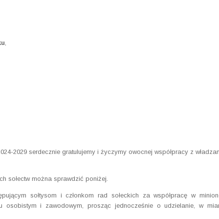
ku
,
024-2029 serdecznie gratulujemy i życzymy owocnej współpracy z władza
 sołectw można sprawdzić poniżej.
ępującym sołtysom i członkom rad sołeckich za współpracę w minion
iu osobistym i zawodowym, prosząc jednocześnie o udzielanie, w mia