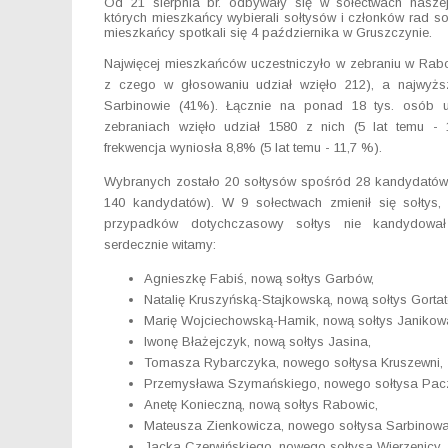
Od 21 sierpnia br. odbywały się w sołectwach nasze
których mieszkańcy wybierali sołtysów i członków rad so
mieszkańcy spotkali się 4 października w Gruszczynie.
Najwięcej mieszkańców uczestniczyło w zebraniu w Rab
z czego w głosowaniu udział wzięło 212), a najwyżs
Sarbinowie (41%). Łącznie na ponad 18 tys. osób 
zebraniach wzięło udział 1580 z nich (5 lat temu -
frekwencja wyniosła 8,8% (5 lat temu - 11,7 %).
Wybranych zostało 20 sołtysów spośród 28 kandydatów 
140 kandydatów). W 9 sołectwach zmienił się sołtys
przypadków dotychczasowy sołtys nie kandydowa
serdecznie witamy:
Agnieszkę Fabiś, nową sołtys Garbów,
Natalię Kruszyńską-Stajkowską, nową sołtys Gorta
Marię Wojciechowską-Hamik, nową sołtys Janikow
Iwonę Błażejczyk, nową sołtys Jasina,
Tomasza Rybarczyka, nowego sołtysa Kruszewni,
Przemysława Szymańskiego, nowego sołtysa Pac
Anetę Konieczną, nową sołtys Rabowic,
Mateusza Zienkowicza, nowego sołtysa Sarbinowa
Jacka Czerwińskiego, nowego sołtysa Wierzenicy.