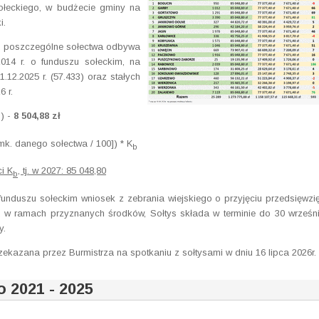
ołeckiego, w budżecie gminy na
i.
na poszczególne sołectwa odbywa
2014 r. o funduszu sołeckim, na
12.2025 r. (57.433) oraz stałych
 r.
) -
8 504,88 zł
b
.mk. danego sołectwa / 100]) * K
b
i K
, tj. w 2027: 85 048,80
b
o funduszu sołeckim wniosek z zebrania wiejskiego o przyjęciu przedsięwzi
wa w ramach przyznanych środków, Sołtys składa w terminie do 30 wrześn
y.
ekazana przez Burmistrza na spotkaniu z sołtysami w dniu 16 lipca 2026r.
 2021 - 2025