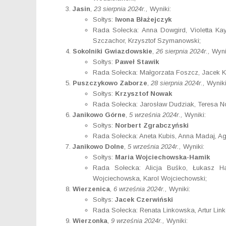
Jasin
,
23 sierpnia 2024r.,
Wyniki:
Sołtys:
Iwona Błażejczyk
Rada Sołecka: Anna Dowgird, Violetta Kay
Szczachor, Krzysztof Szymanowski;
Sokolniki Gwiazdowskie
,
26 sierpnia 2024r.,
Wyni
Sołtys:
Paweł Stawik
Rada Sołecka: Małgorzata Foszcz, Jacek Ko
Puszczykowo Zaborze
,
28 sierpnia 2024r.,
Wyniki
Sołtys:
Krzysztof Nowak
Rada Sołecka: Jarosław Dudziak, Teresa 
Janikowo Górne
,
5 września 2024r.,
Wyniki:
Sołtys:
Norbert Zgrabczyński
Rada Sołecka: Aneta Kubis, Anna Madaj, Ag
Janikowo Dolne
,
5 września 2024r.,
Wyniki:
Sołtys:
Maria Wojciechowska-Hamik
Rada Sołecka: Alicja Buśko, Łukasz H
Wojciechowska, Karol Wojciechowski;
Wierzenica
,
6 września 2024r.,
Wyniki:
Sołtys:
Jacek Czerwiński
Rada Sołecka: Renata Linkowska, Artur Lin
Wierzonka
,
9 września 2024r.,
Wyniki: