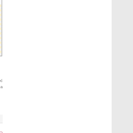
ęć
ia