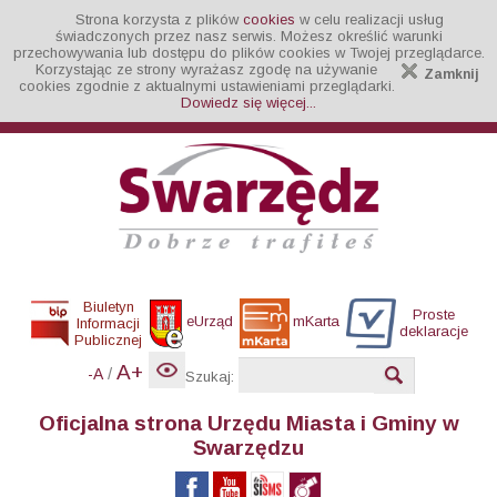
Strona korzysta z plików
cookies
w celu realizacji usług
świadczonych przez nasz serwis. Możesz określić warunki
przechowywania lub dostępu do plików cookies w Twojej przeglądarce.
Korzystając ze strony wyrażasz zgodę na używanie
Zamknij
cookies zgodnie z aktualnymi ustawieniami przeglądarki.
Dowiedz się więcej...
Biuletyn
Proste
eUrząd
mKarta
Informacji
deklaracje
Publicznej
A+
/
-A
Szukaj:
Oficjalna strona Urzędu Miasta i Gminy w
Swarzędzu