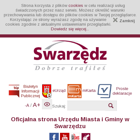
Strona korzysta z plików
cookies
w celu realizacji usług
świadczonych przez nasz serwis. Możesz określić warunki
przechowywania lub dostępu do plików cookies w Twojej przeglądarce.
Korzystając ze strony wyrażasz zgodę na używanie
Zamknij
cookies zgodnie z aktualnymi ustawieniami przeglądarki.
Dowiedz się więcej...
Biuletyn
Proste
eUrząd
mKarta
Informacji
deklaracje
Publicznej
A+
/
-A
Szukaj:
Oficjalna strona Urzędu Miasta i Gminy w
Swarzędzu