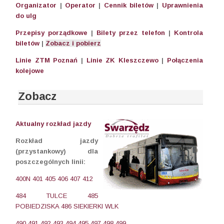
Organizator
|
Operator
|
Cennik biletów
|
Uprawnienia
do ulg
Przepisy porządkowe
|
Bilety przez telefon
|
Kontrola
biletów
|
Zobacz i pobierz
Linie ZTM Poznań
|
Linie ZK Kleszczewo
|
Połączenia
kolejowe
Zobacz
Aktualny rozkład jazdy
Rozkład jazdy
(przystankowy) dla
poszczególnych linii:
400N
401
405
406
407
412
484 TULCE
485
POBIEDZISKA
486 SIEKIERKI WLK
490
491
492
493
494
495
497
498
499