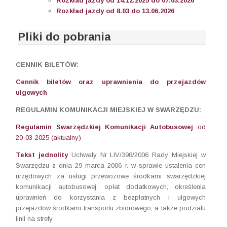
Rozkład jazdy od 14.12.2025 do 07.03.2026
Rozkład jazdy od 8.03 do 13.06.2026
Pliki do pobrania
CENNIK BILETÓW:
Cennik biletów oraz uprawnienia do przejazdów
ulgowych
REGULAMIN KOMUNIKACJI MIEJSKIEJ W SWARZĘDZU:
Regulamin Swarzędzkiej Komunikacji Autobusowej
od
20-03-2025 (aktualny)
Tekst jednolity
Uchwały Nr LIV/398/2006 Rady Miejskiej w
Swarzędzu z dnia 29 marca 2006 r. w sprawie ustalenia cen
urzędowych za usługi przewozowe środkami swarzędzkiej
komunikacji autobusowej, opłat dodatkowych, określenia
uprawnień do korzystania z bezpłatnych i ulgowych
przejazdów środkami transportu zbiorowego, a także podziału
linii na strefy