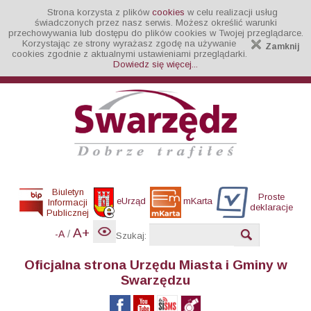
Strona korzysta z plików
cookies
w celu realizacji usług
świadczonych przez nasz serwis. Możesz określić warunki
przechowywania lub dostępu do plików cookies w Twojej przeglądarce.
Korzystając ze strony wyrażasz zgodę na używanie
Zamknij
cookies zgodnie z aktualnymi ustawieniami przeglądarki.
Dowiedz się więcej...
Biuletyn
Proste
eUrząd
mKarta
Informacji
deklaracje
Publicznej
A+
/
-A
Szukaj:
Oficjalna strona Urzędu Miasta i Gminy w
Swarzędzu