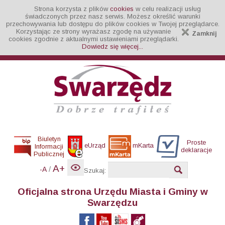
Strona korzysta z plików
cookies
w celu realizacji usług
świadczonych przez nasz serwis. Możesz określić warunki
przechowywania lub dostępu do plików cookies w Twojej przeglądarce.
Korzystając ze strony wyrażasz zgodę na używanie
Zamknij
cookies zgodnie z aktualnymi ustawieniami przeglądarki.
Dowiedz się więcej...
Biuletyn
Proste
eUrząd
mKarta
Informacji
deklaracje
Publicznej
A+
/
-A
Szukaj:
Oficjalna strona Urzędu Miasta i Gminy w
Swarzędzu