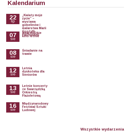
Kalendarium
„Kwiaty moje
22
życie” –
lip
wystawa
gobelinów i
malarstwa Marii
Gostylli-
Swarzędzkie
07
Pachuckiej
kino letnie
sie
Śniadanie na
08
trawie
sie
Letnia
12
dyskoteka dla
sie
Seniorów
Letnie koncerty
13
ze Swarzędzką
sie
Orkiestrą
Flażoletową
Międzynarodowy
16
Festiwal Sztuki
sie
Ludowej
Wszystkie wydarzenia