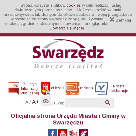
Strona korzysta z plików
cookies
w celu realizacji usług
świadczonych przez nasz serwis. Możesz określić warunki
przechowywania lub dostępu do plików cookies w Twojej przeglądarce.
Korzystając ze strony wyrażasz zgodę na używanie
Zamknij
cookies zgodnie z aktualnymi ustawieniami przeglądarki.
Dowiedz się więcej...
Biuletyn
Proste
eUrząd
mKarta
Informacji
deklaracje
Publicznej
A+
/
-A
Szukaj:
Oficjalna strona Urzędu Miasta i Gminy w
Swarzędzu