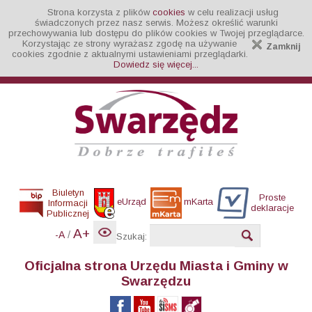
Strona korzysta z plików
cookies
w celu realizacji usług
świadczonych przez nasz serwis. Możesz określić warunki
przechowywania lub dostępu do plików cookies w Twojej przeglądarce.
Korzystając ze strony wyrażasz zgodę na używanie
Zamknij
cookies zgodnie z aktualnymi ustawieniami przeglądarki.
Dowiedz się więcej...
Biuletyn
Proste
eUrząd
mKarta
Informacji
deklaracje
Publicznej
A+
/
-A
Szukaj:
Oficjalna strona Urzędu Miasta i Gminy w
Swarzędzu