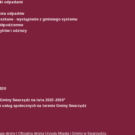
ki odpadami
ania odpadów
szkane - wystąpienie z gminnego systemu
półpodziemne
liów i odzieży
2030
 Gminy Swarzędz na lata 2023-2030"
ie usług społecznych na terenie Gminy Swarzędz
pa strony
|
Oficjalna strona Urzędu Miasta i Gminy w Swarzędzu