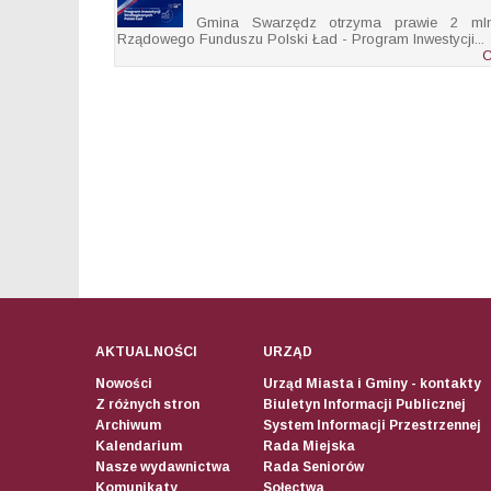
Gmina Swarzędz otrzyma prawie 2 ml
Rządowego Funduszu Polski Ład - Program Inwestycji...
AKTUALNOŚCI
URZĄD
Nowości
Urząd Miasta i Gminy - kontakty
Z różnych stron
Biuletyn Informacji Publicznej
Archiwum
System Informacji Przestrzennej
Kalendarium
Rada Miejska
Nasze wydawnictwa
Rada Seniorów
Komunikaty
Sołectwa