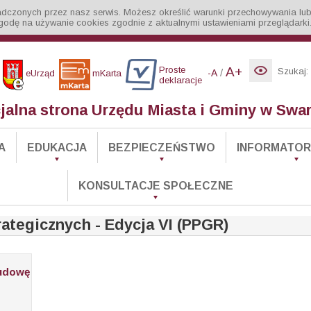
iadczonych przez nasz serwis. Możesz określić warunki przechowywania lub
godę na używanie cookies zgodnie z aktualnymi ustawieniami przeglądarki
Proste
A+
Szukaj:
/
-A
eUrząd
mKarta
deklaracje
cjalna strona Urzędu Miasta i Gminy w Swa
A
EDUKACJA
BEZPIECZEŃSTWO
INFORMATOR 
KONSULTACJE SPOŁECZNE
ategicznych - Edycja VI (PPGR)
udowę