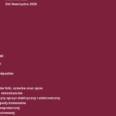
Dni Swarzędza 2026
MI
o
odpadów
w folii, sznurka oraz opon
d mieszkańców
yty sprzęt elektryczny i elektroniczny
dpady komunalne
gospodarczej
gulowanej