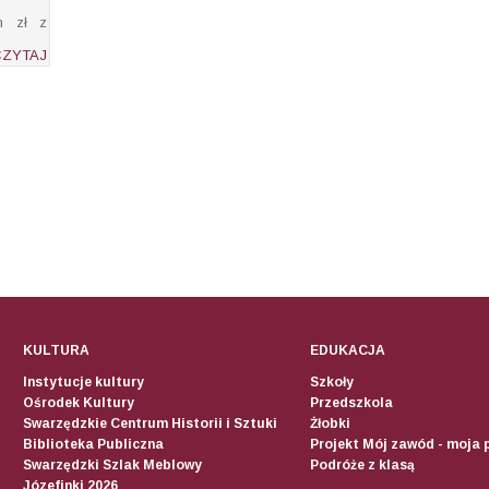
n zł z
CZYTAJ
KULTURA
EDUKACJA
Instytucje kultury
Szkoły
Ośrodek Kultury
Przedszkola
Swarzędzkie Centrum Historii i Sztuki
Żłobki
Biblioteka Publiczna
Projekt Mój zawód - moja 
Swarzędzki Szlak Meblowy
Podróże z klasą
Józefinki 2026