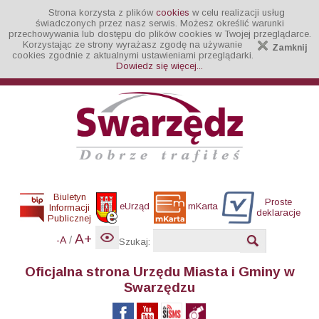
Strona korzysta z plików
cookies
w celu realizacji usług
świadczonych przez nasz serwis. Możesz określić warunki
przechowywania lub dostępu do plików cookies w Twojej przeglądarce.
Korzystając ze strony wyrażasz zgodę na używanie
Zamknij
cookies zgodnie z aktualnymi ustawieniami przeglądarki.
Dowiedz się więcej...
Biuletyn
Proste
eUrząd
mKarta
Informacji
deklaracje
Publicznej
A+
/
-A
Szukaj:
Oficjalna strona Urzędu Miasta i Gminy w
Swarzędzu