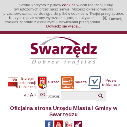
Strona korzysta z plików
cookies
w celu realizacji usług
świadczonych przez nasz serwis. Możesz określić warunki
przechowywania lub dostępu do plików cookies w Twojej przeglądarce.
Korzystając ze strony wyrażasz zgodę na używanie
Zamknij
cookies zgodnie z aktualnymi ustawieniami przeglądarki.
Dowiedz się więcej...
Biuletyn
Proste
eUrząd
mKarta
Informacji
deklaracje
Publicznej
A+
/
-A
Szukaj:
Oficjalna strona Urzędu Miasta i Gminy w
Swarzędzu