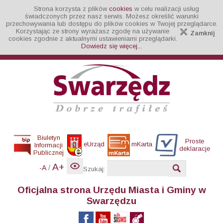
Strona korzysta z plików
cookies
w celu realizacji usług
świadczonych przez nasz serwis. Możesz określić warunki
przechowywania lub dostępu do plików cookies w Twojej przeglądarce.
Korzystając ze strony wyrażasz zgodę na używanie
Zamknij
cookies zgodnie z aktualnymi ustawieniami przeglądarki.
Dowiedz się więcej...
Biuletyn
Proste
eUrząd
mKarta
Informacji
deklaracje
Publicznej
A+
/
-A
Szukaj:
Oficjalna strona Urzędu Miasta i Gminy w
Swarzędzu