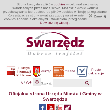
Strona korzysta z plików
cookies
w celu realizacji usług
świadczonych przez nasz serwis. Możesz określić warunki
przechowywania lub dostępu do plików cookies w Twojej przeglądarce.
Korzystając ze strony wyrażasz zgodę na używanie
Zamknij
cookies zgodnie z aktualnymi ustawieniami przeglądarki.
Dowiedz się więcej...
Biuletyn
Proste
eUrząd
mKarta
Informacji
deklaracje
Publicznej
A+
/
-A
Szukaj:
Oficjalna strona Urzędu Miasta i Gminy w
Swarzędzu