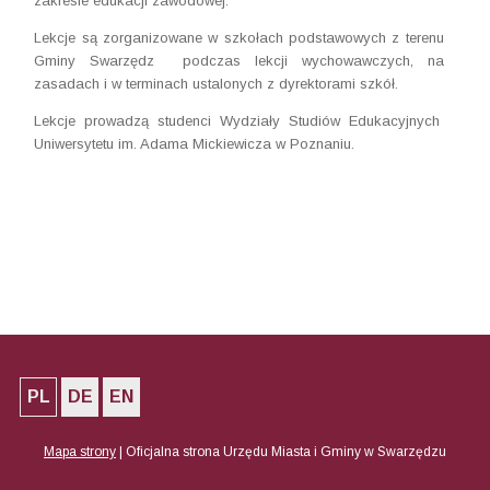
zakresie edukacji zawodowej.
Lekcje są zorganizowane w szkołach podstawowych z terenu
Gminy Swarzędz podczas lekcji wychowawczych, na
zasadach i w terminach ustalonych z dyrektorami szkół.
Lekcje prowadzą studenci Wydziały Studiów Edukacyjnych
Uniwersytetu im. Adama Mickiewicza w Poznaniu.
PL
DE
EN
Mapa strony
|
Oficjalna strona Urzędu Miasta i Gminy w Swarzędzu