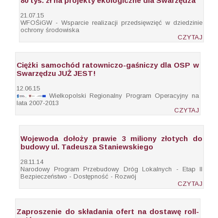
80 tys. zł na projekty ekologiczne dla Swarzędza
21.07.15
WFOŚiGW - Wsparcie realizacji przedsięwzięć w dziedzinie
ochrony środowiska
CZYTAJ
Ciężki samochód ratowniczo-gaśniczy dla OSP w
Swarzędzu JUŻ JEST!
12.06.15
Wielkopolski Regionalny Program Operacyjny na
lata 2007-2013
CZYTAJ
Wojewoda dołoży prawie 3 miliony złotych do
budowy ul. Tadeusza Staniewskiego
28.11.14
Narodowy Program Przebudowy Dróg Lokalnych - Etap II
Bezpieczeństwo - Dostępność - Rozwój
CZYTAJ
Zaproszenie do składania ofert na dostawę roll-