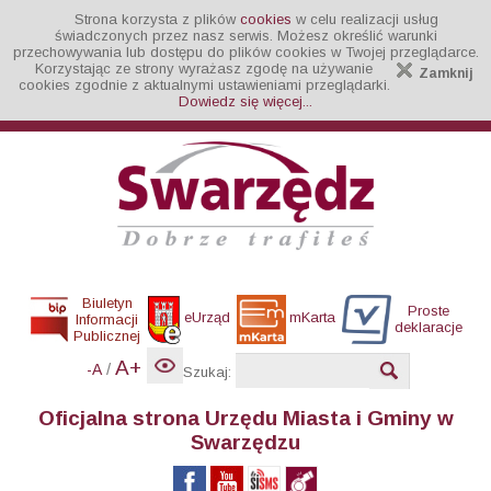
Strona korzysta z plików
cookies
w celu realizacji usług
świadczonych przez nasz serwis. Możesz określić warunki
przechowywania lub dostępu do plików cookies w Twojej przeglądarce.
Korzystając ze strony wyrażasz zgodę na używanie
Zamknij
cookies zgodnie z aktualnymi ustawieniami przeglądarki.
Dowiedz się więcej...
Biuletyn
Proste
eUrząd
mKarta
Informacji
deklaracje
Publicznej
A+
/
-A
Szukaj:
Oficjalna strona Urzędu Miasta i Gminy w
Swarzędzu