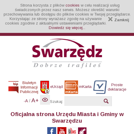
Strona korzysta z plików
cookies
w celu realizacji usług
świadczonych przez nasz serwis. Możesz określić warunki
przechowywania lub dostępu do plików cookies w Twojej przeglądarce.
Korzystając ze strony wyrażasz zgodę na używanie
Zamknij
cookies zgodnie z aktualnymi ustawieniami przeglądarki.
Dowiedz się więcej...
Biuletyn
Proste
eUrząd
mKarta
Informacji
deklaracje
Publicznej
A+
/
-A
Szukaj:
Oficjalna strona Urzędu Miasta i Gminy w
Swarzędzu