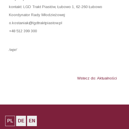
kontakt: LGD Trakt Piastów, Łubowo 1, 62-260 Łubowo
Koordynator Rady Młodzieżowej:
o.kostaniak@lgdtraktpiastow.pl
+48 512 399 300
/wpr/
Wstecz do: Aktualności
PL
DE
EN