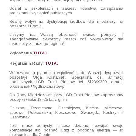
Udział w szkoleniach z zakresu liderstwa, zarządzania
projektami i wystąpień publicznych.
Realny wpływ na dystrybucję środków dla młodzieży na
obszarze 11 gmin.
Liczymy na Waszą obecność, świeże pomysły i
zaangażowanie. Stwórzmy razem coś wyjątkowego dla
młodzieży z naszego regionu!
Zgłoszenia
TUTAJ
Regulamin Rady:
TUTAJ
W przypadku pytań lub wątpliwości, do Waszej dyspozycji
pozostaje Olga Kostaniak,
Specjalista ds. animacji
społecznych LGD Trakt Piastów,
tel. 512399300, e-mail:
o.kostaniak@lgdtraktpiastow.pl
Do Rady Młodzieżowej przy LGD Trakt Piastów zapraszamy
osoby w wieku 13–25 lat z gmin:
Gniezno, Trzemeszno, Czerniejewo, Kłecko, Mieleszyn,
Łubowo, Pobiedziska, Kleszczewo, Swarzędz, Kostrzyn i
Czerwonak.
Jeśli masz pomysły, chcesz działać, rozwijać swoje
kompetencje lub poznać ludzi z podobną energią — to
miejsce jest dla Ciebie.