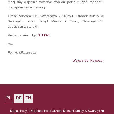
mogliśmy wspólnie stworzyć dwa dni pełne muzyki, radości i
niezapomnianych emocji.
Organizatorami Dni Swarzędza 2026 byli Ośrodek Kultury w
Swarzędzu oraz Urząd Miasta i Gminy Swarzędz.Do
zobaczenia za rok!
Pełna galeria zdjęć
TUTAJ
.
/ok/
Fot. A. Młynarczyk
Wstecz do: Nowości
PL
DE
EN
Mapa strony
|
Oficjalna strona Urzędu Miasta i Gminy w Swarzędzu