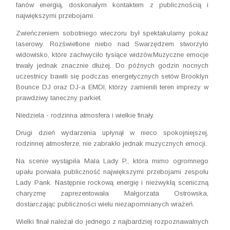
fanów energią, doskonałym kontaktem z publicznością i
największymi przebojami.
Zwieńczeniem sobotniego wieczoru był spektakularny pokaz
laserowy. Rozświetlone niebo nad Swarzędzem stworzyło
widowisko, które zachwyciło tysiące widzów.Muzyczne emocje
trwały jednak znacznie dłużej. Do późnych godzin nocnych
uczestnicy bawili się podczas energetycznych setów Brooklyn
Bounce DJ oraz DJ-a EMDI, którzy zamienili teren imprezy w
prawdziwy taneczny parkiet.
Niedziela - rodzinna atmosfera i wielkie finały.
Drugi dzień wydarzenia upłynął w nieco spokojniejszej,
rodzinnej atmosferze, nie zabrakło jednak muzycznych emocji.
Na scenie wystąpiła Mala Lady P., która mimo ogromnego
upału porwała publiczność największymi przebojami zespołu
Lady Pank. Następnie rockową energię i niezwykłą sceniczną
charyzmę zaprezentowała Małgorzata Ostrowska,
dostarczając publiczności wielu niezapomnianych wrażeń.
Wielki finał należał do jednego z najbardziej rozpoznawalnych