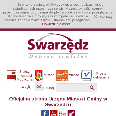
Strona korzysta z plików
cookies
w celu realizacji usług
świadczonych przez nasz serwis. Możesz określić warunki
przechowywania lub dostępu do plików cookies w Twojej przeglądarce.
Korzystając ze strony wyrażasz zgodę na używanie
Zamknij
cookies zgodnie z aktualnymi ustawieniami przeglądarki.
Dowiedz się więcej...
Biuletyn
Proste
eUrząd
mKarta
Informacji
deklaracje
Publicznej
A+
/
-A
Szukaj:
Oficjalna strona Urzędu Miasta i Gminy w
Swarzędzu