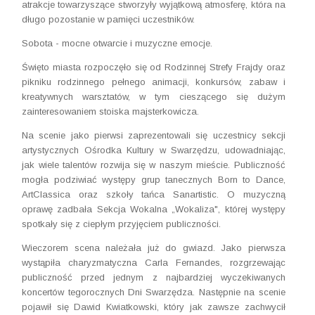
atrakcje towarzyszące stworzyły wyjątkową atmosferę, która na
długo pozostanie w pamięci uczestników.
Sobota - mocne otwarcie i muzyczne emocje.
Święto miasta rozpoczęło się od Rodzinnej Strefy Frajdy oraz
pikniku rodzinnego pełnego animacji, konkursów, zabaw i
kreatywnych warsztatów, w tym cieszącego się dużym
zainteresowaniem stoiska majsterkowicza.
Na scenie jako pierwsi zaprezentowali się uczestnicy sekcji
artystycznych Ośrodka Kultury w Swarzędzu, udowadniając,
jak wiele talentów rozwija się w naszym mieście. Publiczność
mogła podziwiać występy grup tanecznych Born to Dance,
ArtClassica oraz szkoły tańca Sanartistic. O muzyczną
oprawę zadbała Sekcja Wokalna „Wokaliza", której występy
spotkały się z ciepłym przyjęciem publiczności.
Wieczorem scena należała już do gwiazd. Jako pierwsza
wystąpiła charyzmatyczna Carla Fernandes, rozgrzewając
publiczność przed jednym z najbardziej wyczekiwanych
koncertów tegorocznych Dni Swarzędza. Następnie na scenie
pojawił się Dawid Kwiatkowski, który jak zawsze zachwycił