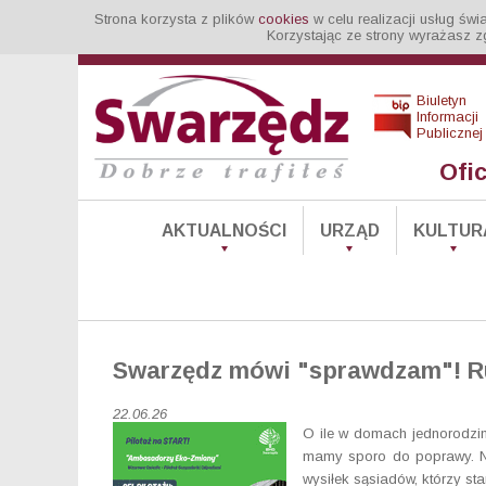
Strona korzysta z plików
cookies
w celu realizacji usług św
Korzystając ze strony wyrażasz z
Biuletyn
Informacji
Publicznej
Ofi
AKTUALNOŚCI
URZĄD
KULTUR
Swarzędz mówi "sprawdzam"! Ru
22.06.26
O ile w domach jednorodzi
mamy sporo do poprawy. Ni
wysiłek sąsiadów, którzy st