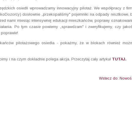
zędzkich osiedli wprowadzamy innowacyjny pilotaż. We współpracy z fir
koDozorcy) dosłownie „przekopaliśmy" pojemniki na odpady resztkowe, 
rzed nami miesiąc intensywnej edukacji mieszkańców, poprawy oznakowan
iałania. Po tym czasie powiemy „sprawdzam" i zweryfikujemy, czy jako
a poprawie!
kańców pilotażowego osiedla - pokażmy, że w blokach również moż
bimy i na czym dokładnie polega akcja. Przeczytaj cały artykuł
TUTAJ.
Wstecz do: Nowoś