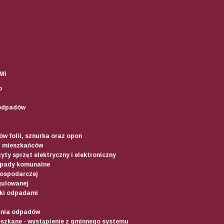
MI
o
odpadów
w folii, sznurka oraz opon
d mieszkańców
yty sprzęt elektryczny i elektroniczny
dpady komunalne
gospodarczej
gulowanej
ki odpadami
ania odpadów
szkane - wystąpienie z gminnego systemu