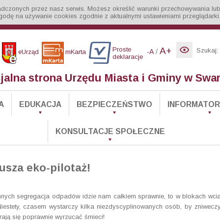
iadczonych przez nasz serwis. Możesz określić warunki przechowywania lub
godę na używanie cookies zgodnie z aktualnymi ustawieniami przeglądarki
Proste
A+
Szukaj:
/
-A
eUrząd
mKarta
deklaracje
cjalna strona Urzędu Miasta i Gminy w Swa
A
EDUKACJA
BEZPIECZEŃSTWO
INFORMATOR 
KONSULTACJE SPOŁECZNE
sza eko-pilotaż!
nnych segregacja odpadów idzie nam całkiem sprawnie, to w blokach wci
estety, czasem wystarczy kilka niezdyscyplinowanych osób, by zniwecz
arają się poprawnie wyrzucać śmieci!