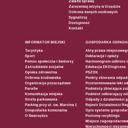
Załatw sprawę
Zarezerwuj wizytę w Urzędzie
Ochrona danych osobowych
Sygnalizuj
Dostępność
Kontakt
INFORMATOR MIEJSKI
GOSPODARKA ODPADA
Turystyka
Akty prawa miejscoweg
Sport
Deklaracje i opłaty
Pomoc społeczna i Seniorzy
Harmonogram odbioru 
Zatrudnienie socjalne
Edukacja EKOlogiczna
Opieka zdrowotna
PSZOK
Ochrona środowiska
Punkty zbierania odpadó
Organizacje pozarządowe
Przeterminowane leki o
Parafie
Podmioty zbierające zuż
Komunikacja miejska
Podmiot odbierający o
Strefa parkowania
Odpady z działalności 
Parking przy ul. św. Marcina 1
Rejestr Działalności Re
Gospodarka komunalna
Opis systemu gospodar
O Swarzędzu
Poziomy recyklingu
Miejsce zagospodarow
Nieruchomości niezamie