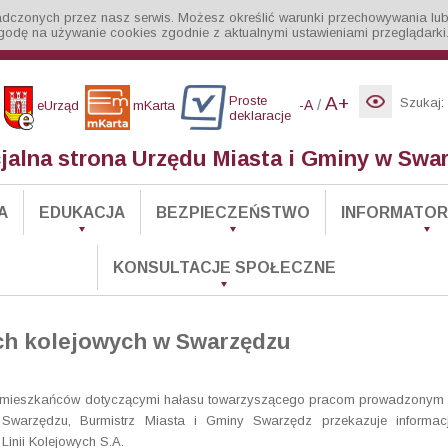
iadczonych przez nasz serwis. Możesz określić warunki przechowywania lub
godę na używanie cookies zgodnie z aktualnymi ustawieniami przeglądarki
Proste
A+
Szukaj:
/
-A
eUrząd
mKarta
deklaracje
cjalna strona Urzędu Miasta i Gminy w Swa
A
EDUKACJA
BEZPIECZEŃSTWO
INFORMATOR 
KONSULTACJE SPOŁECZNE
ch kolejowych w Swarzędzu
i mieszkańców dotyczącymi hałasu towarzyszącego pracom prowadzonym
w Swarzędzu, Burmistrz Miasta i Gminy Swarzędz przekazuje informac
inii Kolejowych S.A.