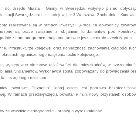
r. do Urzędu Miasta i Gminy w Swarzędzu wpłynęło pismo dotyczą
e stacji Swarzędz oraz linii kolejowej nr 3 Warszawa Zachodnia - Kunowic
boty realizowane są w ramach inwestycji „Prace na obwodnicy towarow
adzone są prace związane z wbijaniem fundamentów pod konstrukc
 Zgodnie z harmonogramem mają one potrwać jeszcze około trzech tygodni.
ej infrastrukturze kolejowej oraz konieczność zachowania ciągłości ruc
w okresach ograniczonego natężenia ruchu kolejowego.
gą występować okresowe uciążliwości dla mieszkańców, w szczególnoś
ijania fundamentów. Wykonawca został zobowiązany do prowadzenia pr
 do niezbędnego minimum.
nicy towarowej Poznania", której celem jest poprawa bezpieczeństw
jowej. W ramach przedsięwzięcia powstanie m.in. nowy przystanek osobo
ów za wszelkie niedogodności i proszą o wyrozumiałość.