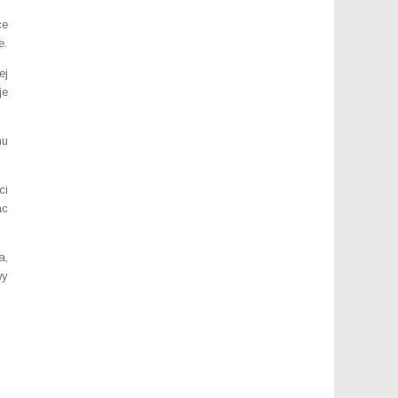
ce
e.
ej
je
hu
ci
ac
a,
wy