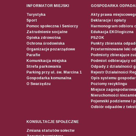
INFORMATOR MIEJSKI
GOSPODARKA ODPADA
Turystyka
Akty prawa miejscoweg
Sport
Deklaracje i opłaty
Pomoc społeczna i Seniorzy
Harmonogram odbioru 
Zatrudnienie socjalne
Edukacja EKOlogiczna
Opieka zdrowotna
PSZOK
Ochrona środowiska
Punkty zbierania odpadó
Organizacje pozarządowe
Przeterminowane leki o
Parafie
Podmioty zbierające zuż
Komunikacja miejska
Podmiot odbierający o
Strefa parkowania
Odpady z działalności 
Parking przy ul. św. Marcina 1
Rejestr Działalności Re
Gospodarka komunalna
Opis systemu gospodar
O Swarzędzu
Poziomy recyklingu
Miejsce zagospodarow
Nieruchomości niezamie
Pojemniki podziemne i 
Odbiór odpadów z teksty
KONSULTACJE SPOŁECZNE
Zmiana statutów sołectw