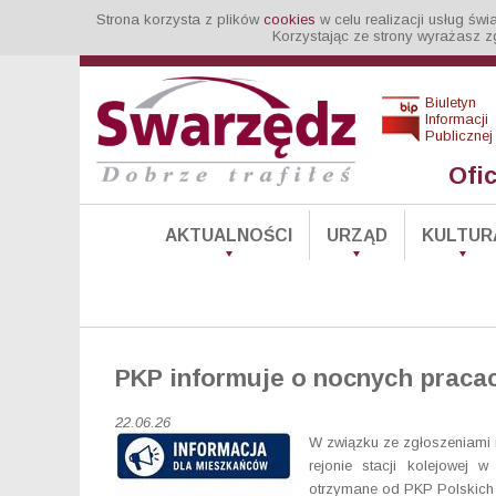
Strona korzysta z plików
cookies
w celu realizacji usług św
Korzystając ze strony wyrażasz z
Biuletyn
Informacji
Publicznej
Ofi
AKTUALNOŚCI
URZĄD
KULTUR
PKP informuje o nocnych praca
22.06.26
W związku ze zgłoszeniam
rejonie stacji kolejowej 
otrzymane od PKP Polskich L