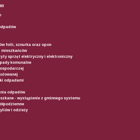
MI
o
odpadów
w folii, sznurka oraz opon
d mieszkańców
yty sprzęt elektryczny i elektroniczny
dpady komunalne
gospodarczej
gulowanej
ki odpadami
ania odpadów
szkane - wystąpienie z gminnego systemu
półpodziemne
liów i odzieży