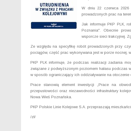
W dniu 22 czerwca 2026 
prowadzonych prac na tereni
Jak informuje PKP PLK, ro
Poznania". Obecnie prow
wsporcze sieci trakcyjnej.
Ze względu na specyfikę robót prowadzonych przy czynn
pociągów, część prac wykonywana jest w porze nocnej, 
PKP PLK informuje, że podczas realizacji zadania mo
związane z podwyższonym poziomem hałasu podczas wb
w sposób ograniczający ich oddziaływanie na otoczenie
Prace stanowią element inwestycji „Prace na obwod
przepustowości oraz niezawodności infrastruktury kole
Nowa Wieś Poznańska.
PKP Polskie Linie Kolejowe S.A. przepraszają mieszkańc
/zł/