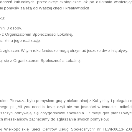
arzeń kulturalnych, przez akcje ekologiczne, aż po działania wspierają
ie pomysły zależą od Waszej chęci i kreatywności!
ku:
min. 3 osoby.
 z Organizatorem Społeczności Lokalnej.
. zł na jego realizację.
 zgłoszeń. W tym roku fundusze mogą otrzymać jeszcze dwie inicjatywy.
tuj się z Organizatorem Społeczności Lokalnej.
dolne. Pierwsza była pomysłem grupy nieformalnej z Kobylnicy i polegała 
go pt. „All you need is love, czyli nie ma jasności w temacie... miłości
uszczyn odbywają się cotygodniowe spotkania i turnieje gier planszowyc
ych mieszkańców zachęcamy do zgłaszania swoich pomysłów.
Wielkopolskiej Sieci Centrów Usług Społecznych" nr FEWP.06.13-IZ.0