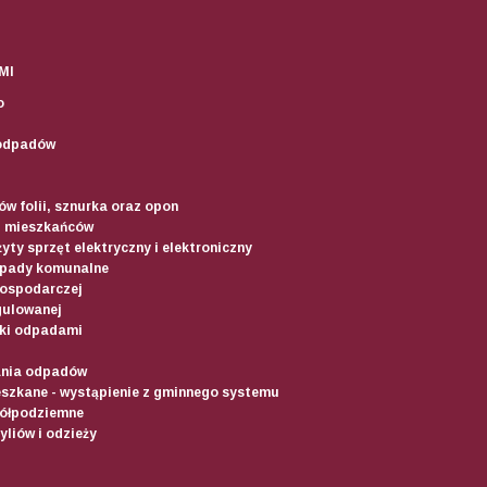
MI
o
odpadów
w folii, sznurka oraz opon
d mieszkańców
yty sprzęt elektryczny i elektroniczny
dpady komunalne
gospodarczej
gulowanej
ki odpadami
ania odpadów
szkane - wystąpienie z gminnego systemu
półpodziemne
liów i odzieży