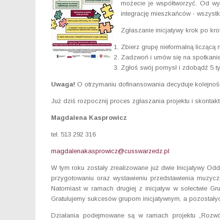
możecie je współtworzyć. Od wyd
integrację mieszkańców - wszystk
Zgłaszanie inicjatywy krok po kro
Zbierz grupę nieformalną liczącą 
Zadzwoń i umów się na spotkanie
Zgłoś swój pomysł i zdobądź 5 tys
Uwaga!
O otrzymaniu dofinansowania decyduje kolejność
Już dziś rozpocznij proces zgłaszania projektu i skontak
Magdalena Kasprowicz
tel. 513 292 316
magdalenakasprowicz@cusswarzedz.pl
W tym roku zostały zrealizowane już dwie Inicjatywy Od
przygotowaniu oraz wystawieniu przedstawienia muzyczne
Natomiast w ramach drugiej z inicjatyw w sołectwie Gr
Gratulujemy sukcesów grupom inicjatywnym, a pozostał
Działania podejmowane są w ramach projektu „Rozwój 