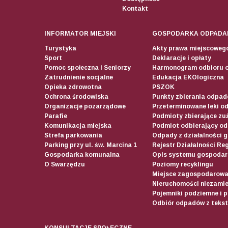
Kontakt
INFORMATOR MIEJSKI
GOSPODARKA ODPADA
Turystyka
Akty prawa miejscoweg
Sport
Deklaracje i opłaty
Pomoc społeczna i Seniorzy
Harmonogram odbioru 
Zatrudnienie socjalne
Edukacja EKOlogiczna
Opieka zdrowotna
PSZOK
Ochrona środowiska
Punkty zbierania odpadó
Organizacje pozarządowe
Przeterminowane leki o
Parafie
Podmioty zbierające zuż
Komunikacja miejska
Podmiot odbierający o
Strefa parkowania
Odpady z działalności 
Parking przy ul. św. Marcina 1
Rejestr Działalności Re
Gospodarka komunalna
Opis systemu gospodar
O Swarzędzu
Poziomy recyklingu
Miejsce zagospodarow
Nieruchomości niezamie
Pojemniki podziemne i 
Odbiór odpadów z teksty
KONSULTACJE SPOŁECZNE