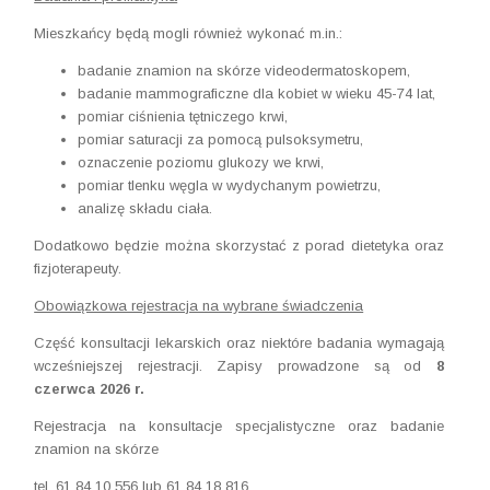
Mieszkańcy będą mogli również wykonać m.in.:
badanie znamion na skórze videodermatoskopem,
badanie mammograficzne dla kobiet w wieku 45-74 lat,
pomiar ciśnienia tętniczego krwi,
pomiar saturacji za pomocą pulsoksymetru,
oznaczenie poziomu glukozy we krwi,
pomiar tlenku węgla w wydychanym powietrzu,
analizę składu ciała.
Dodatkowo będzie można skorzystać z porad dietetyka oraz
fizjoterapeuty.
Obowiązkowa rejestracja na wybrane świadczenia
Część konsultacji lekarskich oraz niektóre badania wymagają
wcześniejszej rejestracji. Zapisy prowadzone są od
8
czerwca 2026 r.
Rejestracja na konsultacje specjalistyczne oraz badanie
znamion na skórze
tel. 61 84 10 556 lub 61 84 18 816