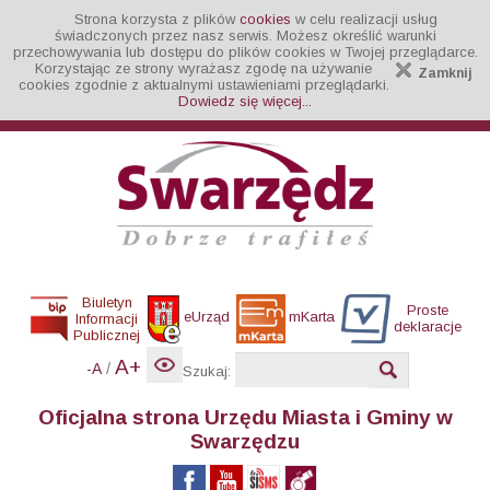
Strona korzysta z plików
cookies
w celu realizacji usług
świadczonych przez nasz serwis. Możesz określić warunki
przechowywania lub dostępu do plików cookies w Twojej przeglądarce.
Korzystając ze strony wyrażasz zgodę na używanie
Zamknij
cookies zgodnie z aktualnymi ustawieniami przeglądarki.
Dowiedz się więcej...
Biuletyn
Proste
eUrząd
mKarta
Informacji
deklaracje
Publicznej
A+
/
-A
Szukaj:
Oficjalna strona Urzędu Miasta i Gminy w
Swarzędzu