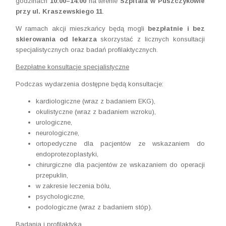
godzinach
10:00–14:00
na terenie
Szpitala w Puszczykowie
przy ul. Kraszewskiego 11
.
W ramach akcji mieszkańcy będą mogli
bezpłatnie i bez
skierowania od lekarza
skorzystać z licznych konsultacji
specjalistycznych oraz badań profilaktycznych.
Bezpłatne konsultacje specjalistyczne
Podczas wydarzenia dostępne będą konsultacje:
kardiologiczne (wraz z badaniem EKG),
okulistyczne (wraz z badaniem wzroku),
urologiczne,
neurologiczne,
ortopedyczne dla pacjentów ze wskazaniem do
endoprotezoplastyki,
chirurgiczne dla pacjentów ze wskazaniem do operacji
przepuklin,
w zakresie leczenia bólu,
psychologiczne,
podologiczne (wraz z badaniem stóp).
Badania i profilaktyka