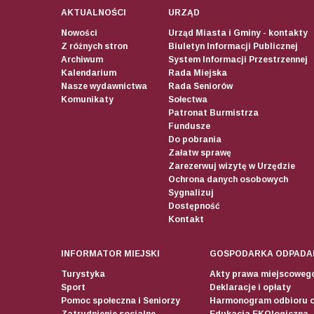
AKTUALNOŚCI
URZĄD
Nowości
Urząd Miasta i Gminy - kontakty
Z różnych stron
Biuletyn Informacji Publicznej
Archiwum
System Informacji Przestrzennej
Kalendarium
Rada Miejska
Nasze wydawnictwa
Rada Seniorów
Komunikaty
Sołectwa
Patronat Burmistrza
Fundusze
Do pobrania
Załatw sprawę
Zarezerwuj wizytę w Urzędzie
Ochrona danych osobowych
Sygnalizuj
Dostępność
Kontakt
INFORMATOR MIEJSKI
GOSPODARKA ODPADA
Turystyka
Akty prawa miejscoweg
Sport
Deklaracje i opłaty
Pomoc społeczna i Seniorzy
Harmonogram odbioru 
Zatrudnienie socjalne
Edukacja EKOlogiczna