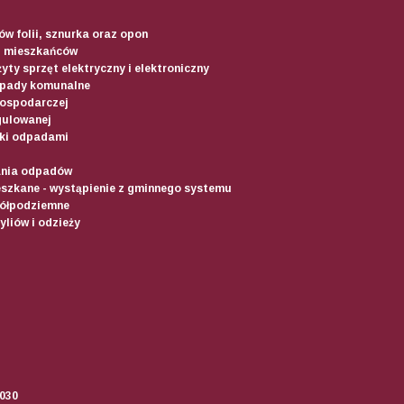
w folii, sznurka oraz opon
d mieszkańców
yty sprzęt elektryczny i elektroniczny
dpady komunalne
gospodarczej
gulowanej
ki odpadami
ania odpadów
szkane - wystąpienie z gminnego systemu
półpodziemne
liów i odzieży
2030