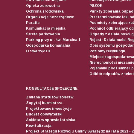
Opieka zdrowotna
PSZOK
Ochrona środowiska
Punkty zbierania odpadó
Organizacje pozarządowe
Przeterminowane leki o
Parafie
Podmioty zbierające zuż
Komunikacja miejska
Podmiot odbierający o
Strefa parkowania
Odpady z działalności 
Parking przy ul. św. Marcina 1
Rejestr Działalności Re
Gospodarka komunalna
Opis systemu gospodar
O Swarzędzu
Poziomy recyklingu
Miejsce zagospodarow
Nieruchomości niezamie
Pojemniki podziemne i 
Odbiór odpadów z teksty
KONSULTACJE SPOŁECZNE
Zmiana statutów sołectw
Zapytaj burmistrza
Projektowane inwestycje
Budżet obywatelski
Ankieta w sprawie lotniska
Rewitalizacja
Projekt Strategii Rozwoju Gminy Swarzędz na lata 2021 - 