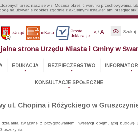
iadczonych przez nasz serwis. Możesz określić warunki przechowywania lub
godę na używanie cookies zgodnie z aktualnymi ustawieniami przeglądarki
Proste
A+
Szukaj:
/
-A
eUrząd
mKarta
deklaracje
cjalna strona Urzędu Miasta i Gminy w Swa
A
EDUKACJA
BEZPIECZEŃSTWO
INFORMATOR 
KONSULTACJE SPOŁECZNE
y ul. Chopina i Różyckiego w Gruszczyni
ziałania związane z przygotowaniem inwestycji obejmującej budowę u
Gruszczynie.