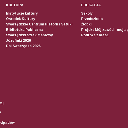
KULTURA
EDUKACJA
Instytucje kultury
Szkoły
Ośrodek Kultury
Przedszkola
Swarzędzkie Centrum Historii i Sztuki
Żłobki
Biblioteka Publiczna
Projekt Mój zawód - moja 
Swarzędzki Szlak Meblowy
Podróże z klasą
Józefinki 2026
Dni Swarzędza 2026
MI
o
odpadów