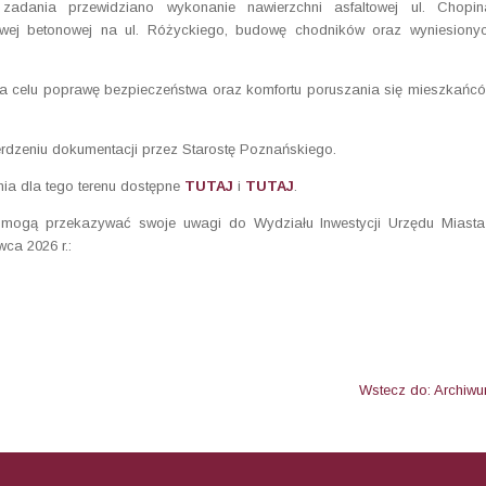
dania przewidziano wykonanie nawierzchni asfaltowej ul. Chopin
owej betonowej na ul. Różyckiego, budowę chodników oraz wyniesiony
a celu poprawę bezpieczeństwa oraz komfortu poruszania się mieszkańc
rdzeniu dokumentacji przez Starostę Poznańskiego.
nia dla tego terenu dostępne
TUTAJ
i
TUTAJ
.
 mogą przekazywać swoje uwagi do Wydziału Inwestycji Urzędu Miasta
ca 2026 r.:
Wstecz do: Archiw