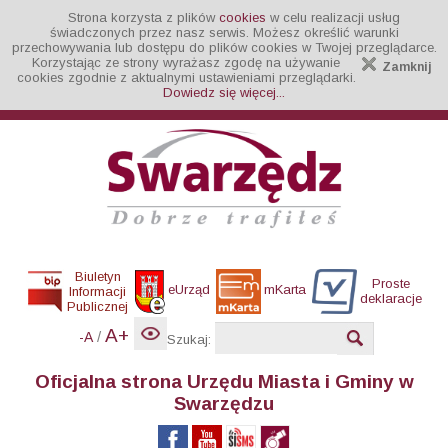
Strona korzysta z plików
cookies
w celu realizacji usług
świadczonych przez nasz serwis. Możesz określić warunki
przechowywania lub dostępu do plików cookies w Twojej przeglądarce.
Korzystając ze strony wyrażasz zgodę na używanie
Zamknij
cookies zgodnie z aktualnymi ustawieniami przeglądarki.
Dowiedz się więcej...
Biuletyn
Proste
eUrząd
mKarta
Informacji
deklaracje
Publicznej
A+
/
-A
Szukaj:
Oficjalna strona Urzędu Miasta i Gminy w
Swarzędzu