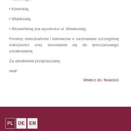
▪️ Kórnickiej,
▪️ Wiankowej,
▪️ Wrzesińskiej (na wysokości ul. Wiankowej).
Prosimy mieszkańców i kierowców o zachowanie szczególnej
ostrożności oraz stosowanie się do tymczasowego
oznakowania.
Za utrudnienia przepraszamy.
/wid/
Wstecz do: Nowości
PL
DE
EN