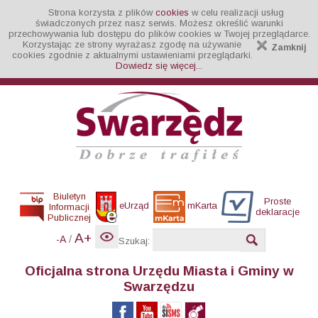
Strona korzysta z plików
cookies
w celu realizacji usług
świadczonych przez nasz serwis. Możesz określić warunki
przechowywania lub dostępu do plików cookies w Twojej przeglądarce.
Korzystając ze strony wyrażasz zgodę na używanie
Zamknij
cookies zgodnie z aktualnymi ustawieniami przeglądarki.
Dowiedz się więcej...
Biuletyn
Proste
eUrząd
mKarta
Informacji
deklaracje
Publicznej
A+
/
-A
Szukaj:
Oficjalna strona Urzędu Miasta i Gminy w
Swarzędzu