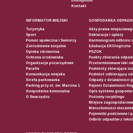
Dostępność
Kontakt
INFORMATOR MIEJSKI
GOSPODARKA ODPADA
Turystyka
Akty prawa miejscoweg
Sport
Deklaracje i opłaty
Pomoc społeczna i Seniorzy
Harmonogram odbioru 
Zatrudnienie socjalne
Edukacja EKOlogiczna
Opieka zdrowotna
PSZOK
Ochrona środowiska
Punkty zbierania odpadó
Organizacje pozarządowe
Przeterminowane leki o
Parafie
Podmioty zbierające zuż
Komunikacja miejska
Podmiot odbierający o
Strefa parkowania
Odpady z działalności 
Parking przy ul. św. Marcina 1
Rejestr Działalności Re
Gospodarka komunalna
Opis systemu gospodar
O Swarzędzu
Poziomy recyklingu
Miejsce zagospodarow
Nieruchomości niezamie
Pojemniki podziemne i 
Odbiór odpadów z teksty