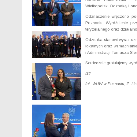
Wielkopolski Odznaką Honor
Odznaczenie wręczono pod
Poznaniu. Wyróżnienie pr
terytorialnego oraz działaln
Odznaka stanowi wyraz uzn
lokalnych oraz wzmacnianie
i Administracji Tomasza Si
Serdecznie gratulujemy wyró
/zl/
fot: WUW w Poznaniu, Z. Lis