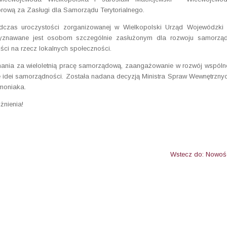
ową za Zasługi dla Samorządu Terytorialnego.
czas uroczystości zorganizowanej w Wielkopolski Urząd Wojewódzki
zyznawane jest osobom szczególnie zasłużonym dla rozwoju samorzą
ości na rzecz lokalnych społeczności.
ania za wieloletnią pracę samorządową, zaangażowanie w rozwój wspóln
 idei samorządności. Została nadana decyzją Ministra Spraw Wewnętrzny
emoniaka.
żnienia!
Wstecz do: Nowoś