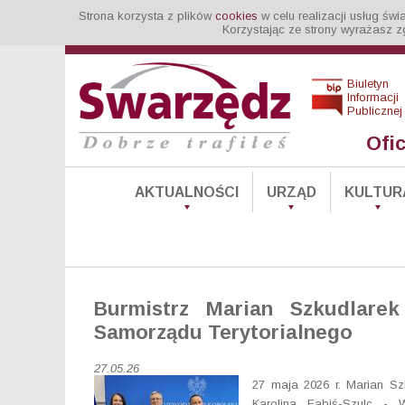
Strona korzysta z plików
cookies
w celu realizacji usług św
Korzystając ze strony wyrażasz z
Biuletyn
Informacji
Publicznej
Ofi
AKTUALNOŚCI
URZĄD
KULTUR
Burmistrz Marian Szkudlare
Samorządu Terytorialnego
27.05.26
27 maja 2026 r. Marian Sz
Karolina Fabiś-Szulc - 