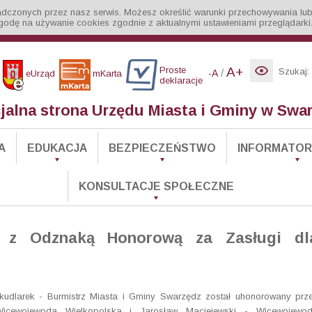
iadczonych przez nasz serwis. Możesz określić warunki przechowywania lub
godę na używanie cookies zgodnie z aktualnymi ustawieniami przeglądarki
Proste
A+
Szukaj:
/
-A
eUrząd
mKarta
deklaracje
cjalna strona Urzędu Miasta i Gminy w Swa
A
EDUKACJA
BEZPIECZEŃSTWO
INFORMATOR 
KONSULTACJE SPOŁECZNE
k z Odznaką Honorową za Zasługi dl
kudlarek - Burmistrz Miasta i Gminy Swarzędz został uhonorowany prz
Wicewojewoda Wielkopolska i Jarosław Maciejewski - Wicewojewo