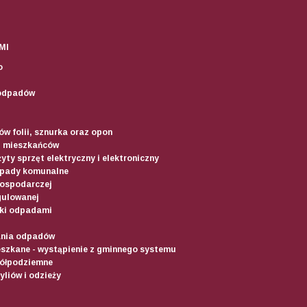
MI
o
odpadów
w folii, sznurka oraz opon
d mieszkańców
yty sprzęt elektryczny i elektroniczny
dpady komunalne
gospodarczej
gulowanej
ki odpadami
ania odpadów
szkane - wystąpienie z gminnego systemu
półpodziemne
liów i odzieży