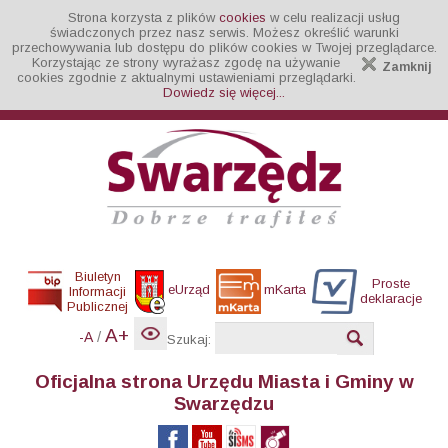
Strona korzysta z plików
cookies
w celu realizacji usług
świadczonych przez nasz serwis. Możesz określić warunki
przechowywania lub dostępu do plików cookies w Twojej przeglądarce.
Korzystając ze strony wyrażasz zgodę na używanie
Zamknij
cookies zgodnie z aktualnymi ustawieniami przeglądarki.
Dowiedz się więcej...
Biuletyn
Proste
eUrząd
mKarta
Informacji
deklaracje
Publicznej
A+
/
-A
Szukaj:
Oficjalna strona Urzędu Miasta i Gminy w
Swarzędzu