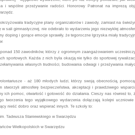
cja i wspólne przeżywanie radości. Honorowy Patronat na imprezą obj
warzędz.
krzyżowała tradycyjne plany organizatorów i zawody, zamiast na śwież
 w sali gimnastycznej, nie odebrało to wydarzeniu jego niezwykłej atmosfer
ny doping i gorące emocje sprawiły, że tegoroczne Igrzyska miały tradycyj
r.
o ponad 150 zawodników, którzy z ogromnym zaangażowaniem uczestniczy
h sportowych. Każda z nich była okazją nie tylko do sportowej rywalizacj
rzełamywania własnych trudności, budowania odwagi i przeżywania mały
wolontariusze - aż 180 młodych ludzi, którzy swoją obecnością, pomocą
tworzyli atmosferę bezpieczeństwa, akceptacji i prawdziwego wsparci
my ich pomoc, otwartość i gotowość do działania. Cieszy nas również to, 
 tworzenia tego wyjątkowego wydarzenia dołączają kolejni uczniowie
ący nieść dobro oraz wspierać innych. Te szkoły to:
 im. Tadeusza Staniewskiego w Swarzędzu
tańców Wielkopolskich w Swarzędzu