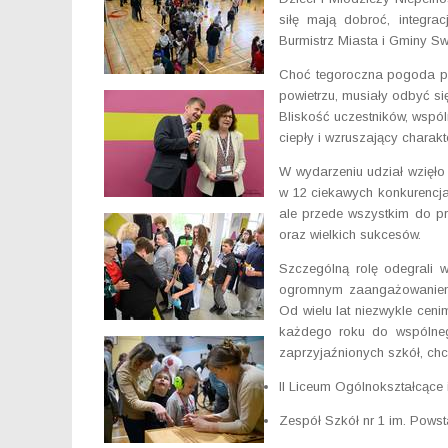
siłę mają dobroć, integra
Burmistrz Miasta i Gminy S
Choć tegoroczna pogoda po
powietrzu, musiały odbyć się
Bliskość uczestników, wspól
ciepły i wzruszający charakte
W wydarzeniu udział wzięł
w 12 ciekawych konkurencjac
ale przede wszystkim do p
oraz wielkich sukcesów.
Szczególną rolę odegrali 
ogromnym zaangażowaniem s
Od wielu lat niezwykle ceni
każdego roku do wspólnego
zaprzyjaźnionych szkół, chc
II Liceum Ogólnokształcące
Zespół Szkół nr 1 im. Pows