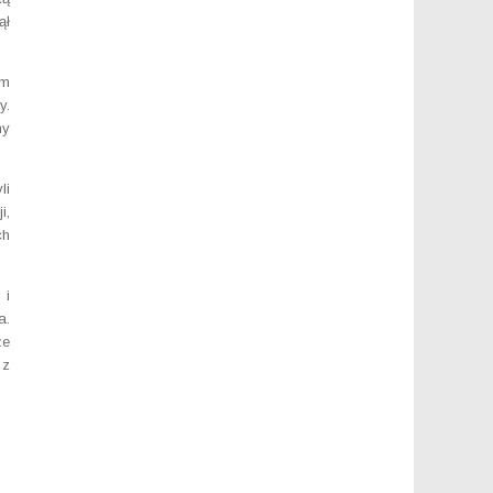
ął
ym
y.
ny
li
i,
ch
 i
a.
że
 z