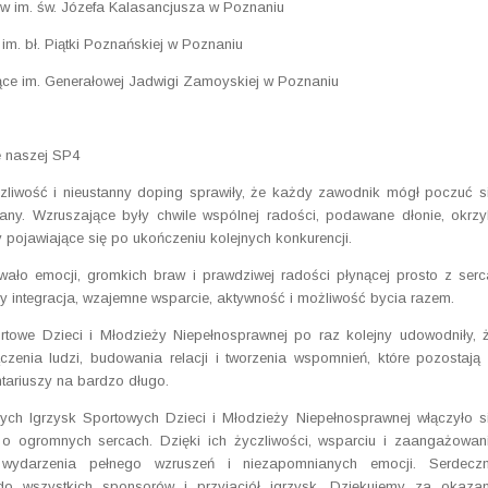
w im. św. Józefa Kalasancjusza w Poznaniu
im. bł. Piątki Poznańskiej w Poznaniu
ce im. Generałowej Jadwigi Zamoyskiej w Poznaniu
e naszej SP4
czliwość i nieustanny doping sprawiły, że każdy zawodnik mógł poczuć s
any. Wzruszające były chwile wspólnej radości, podawane dłonie, okrzy
 pojawiające się po ukończeniu kolejnych konkurencji.
ało emocji, gromkich braw i prawdziwej radości płynącej prosto z serc
y integracja, wzajemne wsparcie, aktywność i możliwość bycia razem.
towe Dzieci i Młodzieży Niepełnosprawnej po raz kolejny udowodniły, 
zenia ludzi, budowania relacji i tworzenia wspomnień, które pozostają
tariuszy na bardzo długo.
ch Igrzysk Sportowych Dzieci i Młodzieży Niepełnosprawnej włączyło s
cji o ogromnych sercach. Dzięki ich życzliwości, wsparciu i zaangażowan
 wydarzenia pełnego wzruszeń i niezapomnianych emocji. Serdecz
do wszystkich sponsorów i przyjaciół igrzysk. Dziękujemy za okaza