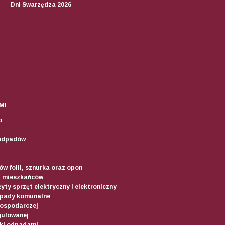
Dni Swarzędza 2026
MI
o
odpadów
w folii, sznurka oraz opon
d mieszkańców
yty sprzęt elektryczny i elektroniczny
dpady komunalne
gospodarczej
gulowanej
ki odpadami