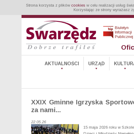
Strona korzysta z plików
cookies
w celu realizacji usług św
Korzystając ze strony wyrażasz z
Biuletyn
Informacji
Publicznej
Ofi
AKTUALNOŚCI
URZĄD
KULTUR
XXIX Gminne Igrzyska Sportowe
za nami...
22.05.26
15 maja 2026 roku w Szkol
Dzieci i Młodzieży Niepełno