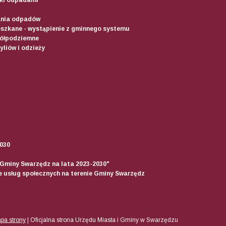
ania odpadów
szkane - wystąpienie z gminnego systemu
półpodziemne
liów i odzieży
2030
 Gminy Swarzędz na lata 2023-2030"
ie usług społecznych na terenie Gminy Swarzędz
pa strony
|
Oficjalna strona Urzędu Miasta i Gminy w Swarzędzu