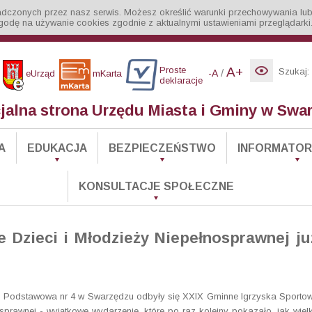
iadczonych przez nasz serwis. Możesz określić warunki przechowywania lub
godę na używanie cookies zgodnie z aktualnymi ustawieniami przeglądarki
Proste
A+
Szukaj:
/
-A
eUrząd
mKarta
deklaracje
cjalna strona Urzędu Miasta i Gminy w Swa
A
EDUKACJA
BEZPIECZEŃSTWO
INFORMATOR 
KONSULTACJE SPOŁECZNE
 Dzieci i Młodzieży Niepełnosprawnej ju
e Podstawowa nr 4 w Swarzędzu odbyły się XXIX Gminne Igrzyska Sporto
sprawnej - wyjątkowe wydarzenie, które po raz kolejny pokazało, jak wiel