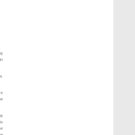
ię
ki
a.
że
 w
ię
iu
ne
ne