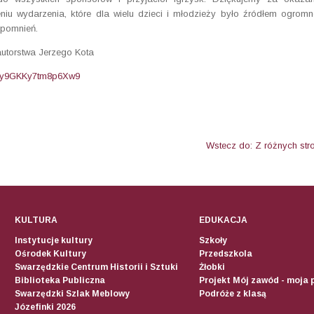
iu wydarzenia, które dla wielu dzieci i młodzieży było źródłem ogromn
spomnień.
autorstwa Jerzego Kota
/vHy9GKKy7tm8p6Xw9
Wstecz do: Z różnych str
KULTURA
EDUKACJA
Instytucje kultury
Szkoły
Ośrodek Kultury
Przedszkola
Swarzędzkie Centrum Historii i Sztuki
Żłobki
Biblioteka Publiczna
Projekt Mój zawód - moja 
Swarzędzki Szlak Meblowy
Podróże z klasą
Józefinki 2026