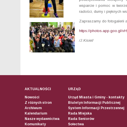
wsparcie i pomoc w tworzen
radości, dumy i pięknych w
Zapraszamy do fotogalerii 
https://photos.app.goo.gl
/J.Kisiel/
AKTUALNOŚCI
URZĄD
Nowości
Urząd Miasta i Gminy - kontakty
Z różnych stron
Biuletyn Informacji Publicznej
Archiwum
System Informacji Przestrzennej
Kalendarium
Rada Miejska
Nasze wydawnictwa
Rada Seniorów
Komunikaty
Sołectwa