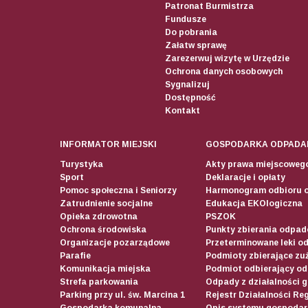
Patronat Burmistrza
Fundusze
Do pobrania
Załatw sprawę
Zarezerwuj wizytę w Urzędzie
Ochrona danych osobowych
Sygnalizuj
Dostępność
Kontakt
INFORMATOR MIEJSKI
GOSPODARKA ODPADA
Turystyka
Akty prawa miejscoweg
Sport
Deklaracje i opłaty
Pomoc społeczna i Seniorzy
Harmonogram odbioru 
Zatrudnienie socjalne
Edukacja EKOlogiczna
Opieka zdrowotna
PSZOK
Ochrona środowiska
Punkty zbierania odpadó
Organizacje pozarządowe
Przeterminowane leki o
Parafie
Podmioty zbierające zuż
Komunikacja miejska
Podmiot odbierający o
Strefa parkowania
Odpady z działalności 
Parking przy ul. św. Marcina 1
Rejestr Działalności Re
Gospodarka komunalna
Opis systemu gospodar