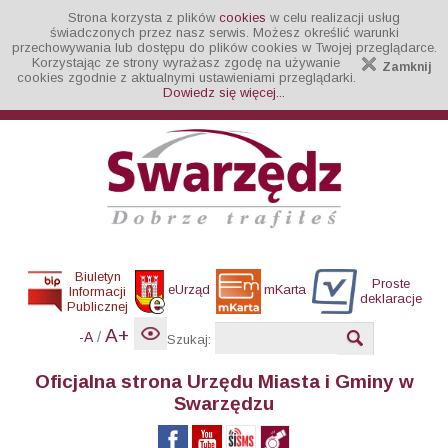
Strona korzysta z plików
cookies
w celu realizacji usług
świadczonych przez nasz serwis. Możesz określić warunki
przechowywania lub dostępu do plików cookies w Twojej przeglądarce.
Korzystając ze strony wyrażasz zgodę na używanie
Zamknij
cookies zgodnie z aktualnymi ustawieniami przeglądarki.
Dowiedz się więcej...
Biuletyn
Proste
eUrząd
mKarta
Informacji
deklaracje
Publicznej
A+
/
-A
Szukaj:
Oficjalna strona Urzędu Miasta i Gminy w
Swarzędzu