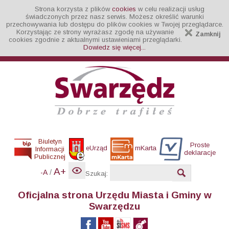
Strona korzysta z plików
cookies
w celu realizacji usług
świadczonych przez nasz serwis. Możesz określić warunki
przechowywania lub dostępu do plików cookies w Twojej przeglądarce.
Korzystając ze strony wyrażasz zgodę na używanie
Zamknij
cookies zgodnie z aktualnymi ustawieniami przeglądarki.
Dowiedz się więcej...
Biuletyn
Proste
eUrząd
mKarta
Informacji
deklaracje
Publicznej
A+
/
-A
Szukaj:
Oficjalna strona Urzędu Miasta i Gminy w
Swarzędzu