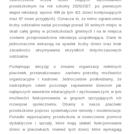
przedszkolnym na rok szkolny 2026/2027, po pierwszym
etapie rekrutacji, wynosi 498 (w tym 411 dzieci kontynuujących
oraz 87 nowo przyjętych). Oznacza to, że mimo ograniczenia
liczby oddziałów nadal pozostaje ponad 30 wolnych miejsc w
skali całej gminy w przedszkolach gminnych i na te miejsca
zostanie przeprowadzona rekrutacja uzupełniająca. Dane te
jednoznacznie wskazują na spadek liczby dzieci oraz brak
zasadności utrzymywania wszystkich dotychczasowych
oddziałów.
Podejmując decyzję o zmianie organizacji niektórych
placówek, przeanalizowano zarówno potrzeby, możliwości
organizacyjne i kadrowe. Jednocześnie podkreślamy, że
nadrzędnym celem pozostaje zapewnienie dzieciom jak
najlepszych warunków edukacyjnych i wychowawczych, w tym
możliwości funkcjonowania w grupach sprzyjających ich
rozwojowi społecznemu. Dbamy o nasze placówki
przedszkolne poprzez systematyczne remonty i modernizacje.
Ponadto wyposażamy przedszkola w nowoczesne pomoce
dydaktyczne i sprzęty, które mają ułatwić funkcjonowanie
dzieci w placówkach, również tych dzieci, które wymagają