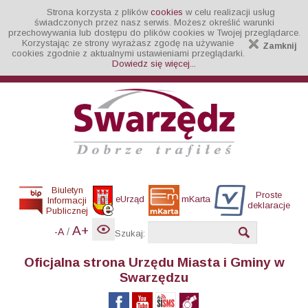
Strona korzysta z plików
cookies
w celu realizacji usług
świadczonych przez nasz serwis. Możesz określić warunki
przechowywania lub dostępu do plików cookies w Twojej przeglądarce.
Korzystając ze strony wyrażasz zgodę na używanie
Zamknij
cookies zgodnie z aktualnymi ustawieniami przeglądarki.
Dowiedz się więcej...
Biuletyn
Proste
eUrząd
mKarta
Informacji
deklaracje
Publicznej
A+
/
-A
Szukaj:
Oficjalna strona Urzędu Miasta i Gminy w
Swarzędzu