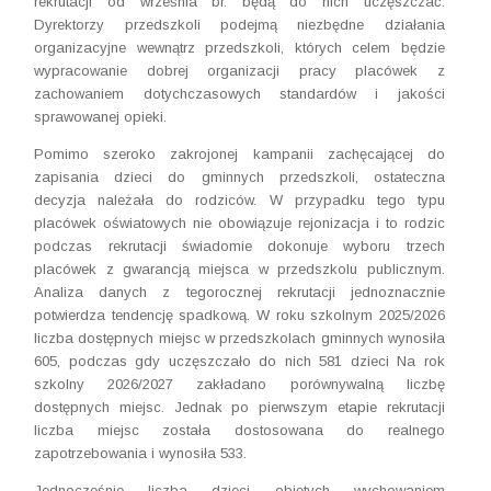
rekrutacji od września br. będą do nich uczęszczać.
Dyrektorzy przedszkoli podejmą niezbędne działania
organizacyjne wewnątrz przedszkoli, których celem będzie
wypracowanie dobrej organizacji pracy placówek z
zachowaniem dotychczasowych standardów i jakości
sprawowanej opieki.
Pomimo szeroko zakrojonej kampanii zachęcającej do
zapisania dzieci do gminnych przedszkoli, ostateczna
decyzja należała do rodziców. W przypadku tego typu
placówek oświatowych nie obowiązuje rejonizacja i to rodzic
podczas rekrutacji świadomie dokonuje wyboru trzech
placówek z gwarancją miejsca w przedszkolu publicznym.
Analiza danych z tegorocznej rekrutacji jednoznacznie
potwierdza tendencję spadkową. W roku szkolnym 2025/2026
liczba dostępnych miejsc w przedszkolach gminnych wynosiła
605, podczas gdy uczęszczało do nich 581 dzieci Na rok
szkolny 2026/2027 zakładano porównywalną liczbę
dostępnych miejsc. Jednak po pierwszym etapie rekrutacji
liczba miejsc została dostosowana do realnego
zapotrzebowania i wynosiła 533.
Jednocześnie liczba dzieci objętych wychowaniem