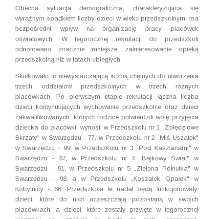
Obecna sytuacja demograficzna, charakteryzująca się
wyraźnym spadkiem liczby dzieci w wieku przedszkolnym, ma
bezpośredni wpływ na organizację pracy placówek
oświatowych. W tegorocznej rekrutacji do przedszkoli
odnotowano znacznie mniejsze zainteresowanie opieką
przedszkolną niż w latach ubiegłych.
Skutkowało to niewystarczającą liczbą chętnych do utworzenia
trzech oddziałów przedszkolnych w trzech różnych
placówkach. Po pierwszym etapie rekrutacji łączna liczba
dzieci kontynuujących wychowanie przedszkolne oraz dzieci
zakwalifikowanych, których rodzice potwierdzili wolę przyjęcia
dziecka do placówki, wynosi: w Przedszkolu nr 1 „Zołędziowe
Skrzaty" w Swarzędzu - 77, w Przedszkolu nr 2 „Miś Uszatek"
w Swarzędzu - 99, w Przedszkolu nr 3 „Pod Kasztanami" w
Swarzędzu - 67, w Przedszkolu nr 4 „Bajkowy Świat" w
Swarzędzu - 91, w Przedszkolu nr 5 „Zielona Półnutka" w
Swarzędzu - 98, a w Przedszkolu „Koszałek Opałek" w
Kobylnicy - 66. Przedszkola te nadal będą funkcjonowały,
dzieci, które do nich uczeszczają pozostaną w swoich
placówkach, a dzieci, które zostały przyjęte w tegorocznej