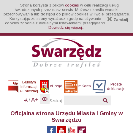
Strona korzysta z plików
cookies
w celu realizacji usług
świadczonych przez nasz serwis. Możesz określić warunki
przechowywania lub dostępu do plików cookies w Twojej przeglądarce.
Korzystając ze strony wyrażasz zgodę na używanie
Zamknij
cookies zgodnie z aktualnymi ustawieniami przeglądarki.
Dowiedz się więcej...
Biuletyn
Proste
eUrząd
mKarta
Informacji
deklaracje
Publicznej
A+
/
-A
Szukaj:
Oficjalna strona Urzędu Miasta i Gminy w
Swarzędzu