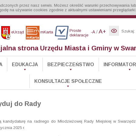
iadczonych przez nasz serwis. Możesz określić warunki przechowywania lub
godę na używanie cookies zgodnie z aktualnymi ustawieniami przeglądarki
Proste
A+
Szukaj:
/
-A
eUrząd
mKarta
deklaracje
cjalna strona Urzędu Miasta i Gminy w Swa
A
EDUKACJA
BEZPIECZEŃSTWO
INFORMATOR 
KONSULTACJE SPOŁECZNE
yduj do Rady
ą kandydaturę na radnego do Młodzieżowej Rady Miejskiej w Swarzędz
ycznia 2025 r.