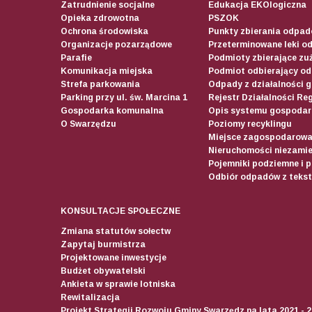
Zatrudnienie socjalne
Edukacja EKOlogiczna
Opieka zdrowotna
PSZOK
Ochrona środowiska
Punkty zbierania odpadó
Organizacje pozarządowe
Przeterminowane leki o
Parafie
Podmioty zbierające zuż
Komunikacja miejska
Podmiot odbierający o
Strefa parkowania
Odpady z działalności 
Parking przy ul. św. Marcina 1
Rejestr Działalności Re
Gospodarka komunalna
Opis systemu gospodar
O Swarzędzu
Poziomy recyklingu
Miejsce zagospodarow
Nieruchomości niezamie
Pojemniki podziemne i 
Odbiór odpadów z teksty
KONSULTACJE SPOŁECZNE
Zmiana statutów sołectw
Zapytaj burmistrza
Projektowane inwestycje
Budżet obywatelski
Ankieta w sprawie lotniska
Rewitalizacja
Projekt Strategii Rozwoju Gminy Swarzędz na lata 2021 - 