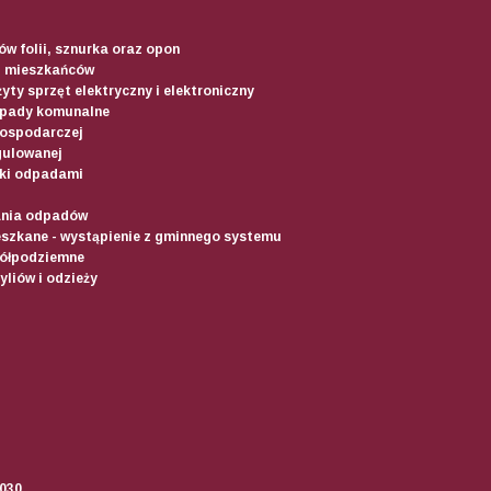
w folii, sznurka oraz opon
d mieszkańców
yty sprzęt elektryczny i elektroniczny
dpady komunalne
gospodarczej
gulowanej
ki odpadami
ania odpadów
szkane - wystąpienie z gminnego systemu
półpodziemne
liów i odzieży
2030