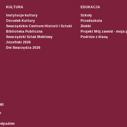
KULTURA
EDUKACJA
Instytucje kultury
Szkoły
Ośrodek Kultury
Przedszkola
Swarzędzkie Centrum Historii i Sztuki
Żłobki
Biblioteka Publiczna
Projekt Mój zawód - moja 
Swarzędzki Szlak Meblowy
Podróże z klasą
Józefinki 2026
Dni Swarzędza 2026
MI
o
odpadów