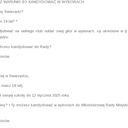
SZ WARUNKI, BY KANDYDOWAĆ W WYBORACH.
iny Swarzędz?
 19 lat? *
dydować na radnego i/lub oddać swój głos w wyborach, są określone w §
zędzu.
? Chcesz kandydować do Rady?
pisów.
iej w Swarzędzu,
 masz 18 lat).
swojej szkoły do 12 stycznia 2025 roku.
gminy? I Ty możesz kandydować w wyborach do Młodzieżowej Rady Miejski
pisów.