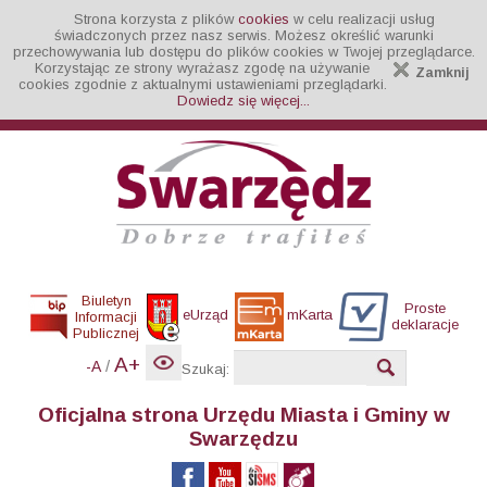
Strona korzysta z plików
cookies
w celu realizacji usług
świadczonych przez nasz serwis. Możesz określić warunki
przechowywania lub dostępu do plików cookies w Twojej przeglądarce.
Korzystając ze strony wyrażasz zgodę na używanie
Zamknij
cookies zgodnie z aktualnymi ustawieniami przeglądarki.
Dowiedz się więcej...
Biuletyn
Proste
eUrząd
mKarta
Informacji
deklaracje
Publicznej
A+
/
-A
Szukaj:
Oficjalna strona Urzędu Miasta i Gminy w
Swarzędzu