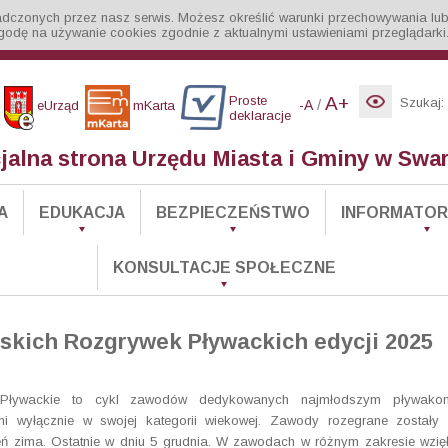
iadczonych przez nasz serwis. Możesz określić warunki przechowywania lub
godę na używanie cookies zgodnie z aktualnymi ustawieniami przeglądarki
Proste
A+
Szukaj:
/
-A
eUrząd
mKarta
deklaracje
cjalna strona Urzędu Miasta i Gminy w Swa
A
EDUKACJA
BEZPIECZEŃSTWO
INFORMATOR 
KONSULTACJE SPOŁECZNE
kich Rozgrywek Pływackich edycji 2025
i Pływackie to cykl zawodów dedykowanych najmłodszym pływako
ni wyłącznie w swojej kategorii wiekowej. Zawody rozegrane zostały
sień zima. Ostatnie w dniu 5 grudnia. W zawodach w różnym zakresie wzię