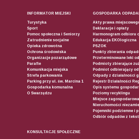
INFORMATOR MIEJSKI
GOSPODARKA ODPADA
Turystyka
Akty prawa miejscoweg
Sport
Deklaracje i opłaty
Pomoc społeczna i Seniorzy
Harmonogram odbioru 
Zatrudnienie socjalne
Edukacja EKOlogiczna
Opieka zdrowotna
PSZOK
Ochrona środowiska
Punkty zbierania odpadó
Organizacje pozarządowe
Przeterminowane leki o
Parafie
Podmioty zbierające zuż
Komunikacja miejska
Podmiot odbierający o
Strefa parkowania
Odpady z działalności 
Parking przy ul. św. Marcina 1
Rejestr Działalności Re
Gospodarka komunalna
Opis systemu gospodar
O Swarzędzu
Poziomy recyklingu
Miejsce zagospodarow
Nieruchomości niezamie
Pojemniki podziemne i 
Odbiór odpadów z teksty
KONSULTACJE SPOŁECZNE