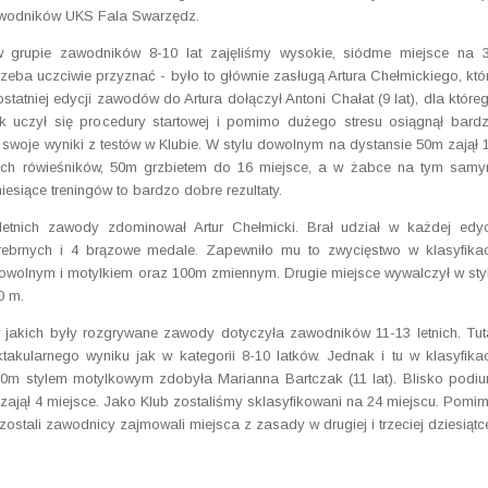
zawodników UKS Fala Swarzędz.
 w grupie zawodników 8-10 lat zajęliśmy wysokie, siódme miejsce na 
zeba uczciwie przyznać - było to głównie zasługą Artura Chełmickiego, któ
tatniej edycji zawodów do Artura dołączył Antoni Chałat (9 lat), dla które
tek uczył się procedury startowej i pomimo dużego stresu osiągnął bard
c swoje wyniki z testów w Klubie. W stylu dowolnym na dystansie 50m zajął 
cych rówieśników, 50m grzbietem do 16 miejsce, a w żabce na tym sam
iesiące treningów to bardzo dobre rezultaty.
tnich zawody zdominował Artur Chełmicki. Brał udział w każdej edyc
rebrnych i 4 brązowe medale. Zapewniło mu to zwycięstwo w klasyfikac
dowolnym i motylkiem oraz 100m zmiennym. Drugie miejsce wywalczył w sty
0 m.
jakich były rozgrywane zawody dotyczyła zawodników 11-13 letnich. Tut
takularnego wyniku jak w kategorii 8-10 latków. Jednak i tu w klasyfikac
50m stylem motylkowym zdobyła Marianna Bartczak (11 lat). Blisko podi
m zajął 4 miejsce. Jako Klub zostaliśmy sklasyfikowani na 24 miejscu. Pomi
ali zawodnicy zajmowali miejsca z zasady w drugiej i trzeciej dziesiątc