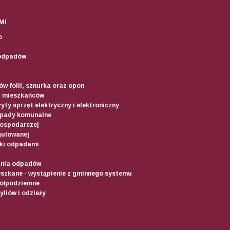
MI
o
odpadów
w folii, sznurka oraz opon
d mieszkańców
yty sprzęt elektryczny i elektroniczny
dpady komunalne
gospodarczej
gulowanej
ki odpadami
ania odpadów
szkane - wystąpienie z gminnego systemu
półpodziemne
liów i odzieży