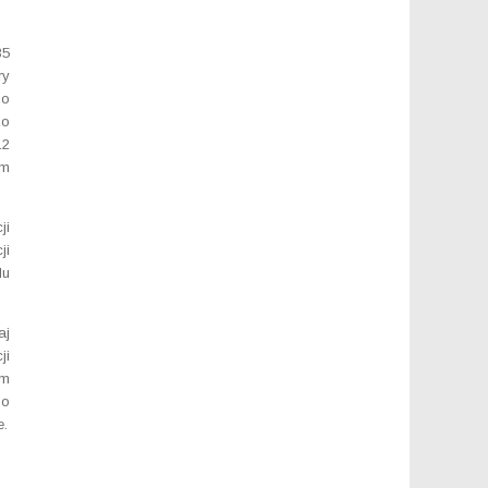
35
ry
go
zo
12
ym
ji
ji
lu
aj
ji
um
mo
e.