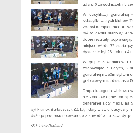
udział 6 zawodniczek i 8 
W klasyfikacji generalnej
sklasyfikowanych klubów. Tr
zdobył komplet medali. W os
był to debiut startowy. An
dobre rezultaty, poprawiają
miejsce wśród 72 startują
dystansie był 26. Jak na 4 m
W grupie zawodników 10 le
zdobywając 7 złotych, 5 s
generalnej na 50m stylami 
grzbietowym na dystansie 5
Druga kategoria wiekowa w 
nie zanotowaliśmy tak spek
generalnej złoty medal na 
był Franek Bartoszczyk (11 lat), który w stylu klasyczny
dużego progresu notowanego z zawodów na zawody, pozost
/Zdzisław Radosz/