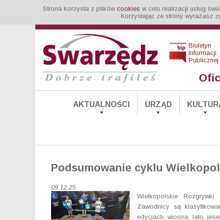
Strona korzysta z plików
cookies
w celu realizacji usług św
Korzystając ze strony wyrażasz z
Biuletyn
Informacji
Publicznej
Ofi
AKTUALNOŚCI
URZĄD
KULTUR
Podsumowanie cyklu Wielkopols
09.12.25
Wielkopolskie Rozgrywk
Zawodnicy są klasyfikowa
edycjach: wiosna, lato, je