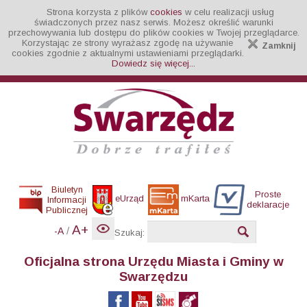
Strona korzysta z plików
cookies
w celu realizacji usług
świadczonych przez nasz serwis. Możesz określić warunki
przechowywania lub dostępu do plików cookies w Twojej przeglądarce.
Korzystając ze strony wyrażasz zgodę na używanie
Zamknij
cookies zgodnie z aktualnymi ustawieniami przeglądarki.
Dowiedz się więcej...
Biuletyn
Proste
eUrząd
mKarta
Informacji
deklaracje
Publicznej
A+
/
-A
Szukaj:
Oficjalna strona Urzędu Miasta i Gminy w
Swarzędzu