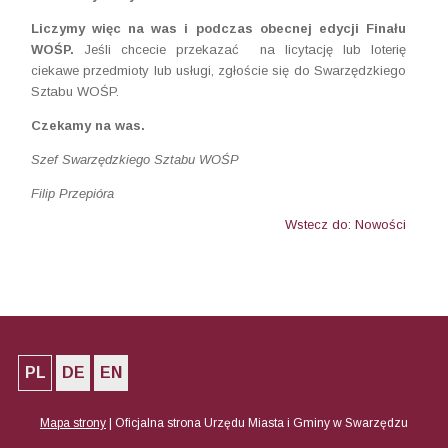
Liczymy więc na was i podczas obecnej edycji Finału
WOŚP.
Jeśli chcecie przekazać na licytację lub loterię
ciekawe przedmioty lub usługi, zgłoście się do Swarzędzkiego
Sztabu WOŚP.
Czekamy na was.
Szef Swarzędzkiego Sztabu WOŚP
Filip Przepióra
Wstecz do: Nowości
PL
DE
EN
Mapa strony
|
Oficjalna strona Urzędu Miasta i Gminy w Swarzędzu