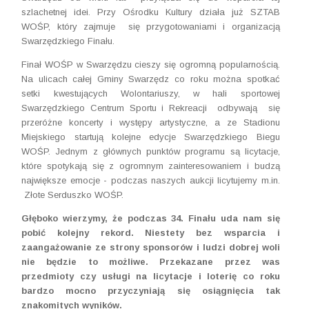
szlachetnej idei. Przy Ośrodku Kultury działa już SZTAB
WOŚP, który zajmuje się przygotowaniami i organizacją
Swarzędzkiego Finału.
Finał WOŚP w Swarzędzu cieszy się ogromną popularnością.
Na ulicach całej Gminy Swarzędz co roku można spotkać
setki kwestujących Wolontariuszy, w hali sportowej
Swarzędzkiego Centrum Sportu i Rekreacji odbywają się
przeróżne koncerty i występy artystyczne, a ze Stadionu
Miejskiego startują kolejne edycje Swarzędzkiego Biegu
WOŚP. Jednym z głównych punktów programu są licytacje,
które spotykają się z ogromnym zainteresowaniem i budzą
największe emocje - podczas naszych aukcji licytujemy m.in.
Złote Serduszko WOŚP.
Głęboko wierzymy, że podczas 34. Finału uda nam się
pobić kolejny rekord.
Niestety
bez wsparcia i
zaangażowanie ze strony sponsorów i ludzi dobrej woli
nie będzie to możliwe. Przekazane przez was
przedmioty czy usługi na licytacje i loterię co roku
bardzo mocno przyczyniają się osiągnięcia tak
znakomitych wyników.