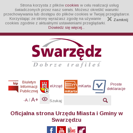
Strona korzysta z plików
cookies
w celu realizacji usług
świadczonych przez nasz serwis. Możesz określić warunki
przechowywania lub dostępu do plików cookies w Twojej przeglądarce.
Korzystając ze strony wyrażasz zgodę na używanie
Zamknij
cookies zgodnie z aktualnymi ustawieniami przeglądarki.
Dowiedz się więcej...
Biuletyn
Proste
eUrząd
mKarta
Informacji
deklaracje
Publicznej
A+
/
-A
Szukaj:
Oficjalna strona Urzędu Miasta i Gminy w
Swarzędzu