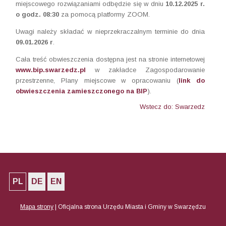
miejscowego rozwiązaniami odbędzie się w dniu
10.12.2025 r.
o godz. 08:30
za pomocą platformy ZOOM.
Uwagi należy składać w nieprzekraczalnym terminie do dnia
09.01.2026 r
.
Cała treść obwieszczenia dostępna jest na stronie internetowej
www.bip.swarzedz.pl
w zakładce Zagospodarowanie
przestrzenne, Plany miejscowe w opracowaniu (
link do
obwieszczenia zamieszczonego na BIP
).
Wstecz do: Swarzedz
PL
DE
EN
Mapa strony
|
Oficjalna strona Urzędu Miasta i Gminy w Swarzędzu