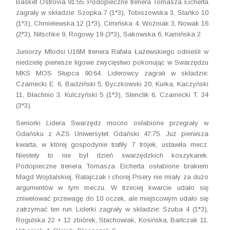
Basket Ostrovia 91:55. Podopieczne trenera Tomasza Eicherta
zagrały w składzie: Szopka 7 (1*3), Tobiszowska 3, Stańko 10
(1*3), Chmielewska 12 (1*3), Cimińska 4, Woźniak 3, Nowak 16
(2*3), Nitschke 9, Rogowy 19 (3*3), Sakowska 6, Kamińska 2.
Juniorzy Młodsi U16M trenera Rafała Łażewskiego odnieśli w
niedzielę pierwsze ligowe zwycięstwo pokonując w Swarzędzu
MKS MOS Słupca 90:64. Liderowcy zagrali w składzie:
Czarnecki E. 6, Badziński 5, Byczkowski 20, Kurka, Kaczyński
11, Błachnio 3, Kulczyński 5 (1*3), Stenclik 6, Czarnecki T. 34
(3*3).
Seniorki Lidera Swarzędz mocno osłabione przegrały w
Gdańsku z AZS Uniwersytet Gdański 47:75. Już pierwsza
kwarta, w której gospodynie trafiły 7 trójek, ustawiła mecz.
Niestety to nie był dzień swarzędzkich koszykarek.
Podopieczne trenera Tomasza Eicherta osłabione brakiem
Magd Wojdalskiej, Ratajczak i chorej Pisery nie miały za dużo
argumentów w tym meczu. W trzeciej kwarcie udało się
zniwelować przewagę do 10 oczek, ale miejscowym udało się
zatrzymać ten run. Liderki zagrały w składzie: Szuba 4 (1*3),
Rogulska 22 + 12 zbiórek, Stachowiak, Kosińska, Bartczak 11,