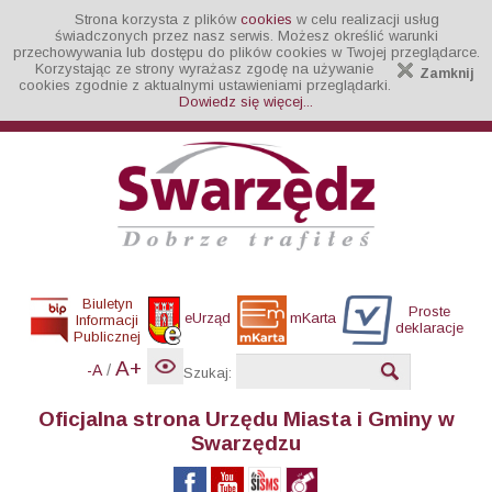
Strona korzysta z plików
cookies
w celu realizacji usług
świadczonych przez nasz serwis. Możesz określić warunki
przechowywania lub dostępu do plików cookies w Twojej przeglądarce.
Korzystając ze strony wyrażasz zgodę na używanie
Zamknij
cookies zgodnie z aktualnymi ustawieniami przeglądarki.
Dowiedz się więcej...
Biuletyn
Proste
eUrząd
mKarta
Informacji
deklaracje
Publicznej
A+
/
-A
Szukaj:
Oficjalna strona Urzędu Miasta i Gminy w
Swarzędzu