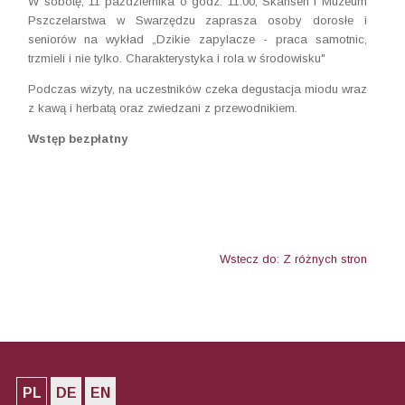
W sobotę, 11 października o godz. 11:00, Skansen i Muzeum
Pszczelarstwa w Swarzędzu zaprasza
osoby dorosłe i
seniorów na wykład „Dzikie zapylacze - praca samotnic,
trzmieli i nie tylko. Charakterystyka i rola w środowisku"
Podczas wizyty, na uczestników czeka degustacja miodu wraz
z kawą i herbatą oraz zwiedzani z przewodnikiem.
Wstęp bezpłatny
Wstecz do: Z różnych stron
PL
DE
EN