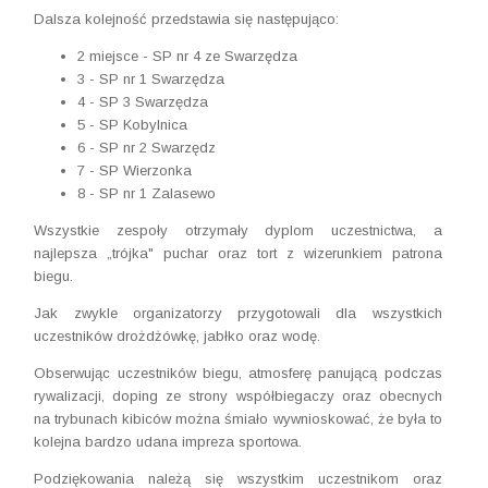
Dalsza kolejność przedstawia się następująco:
2 miejsce - SP nr 4 ze Swarzędza
3 - SP nr 1 Swarzędza
4 - SP 3 Swarzędza
5 - SP Kobylnica
6 - SP nr 2 Swarzędz
7 - SP Wierzonka
8 - SP nr 1 Zalasewo
Wszystkie zespoły otrzymały dyplom uczestnictwa, a
najlepsza „trójka" puchar oraz tort z wizerunkiem patrona
biegu.
Jak zwykle organizatorzy przygotowali dla wszystkich
uczestników drożdżówkę, jabłko oraz wodę.
Obserwując uczestników biegu, atmosferę panującą podczas
rywalizacji, doping ze strony współbiegaczy oraz obecnych
na trybunach kibiców można śmiało wywnioskować, że była to
kolejna bardzo udana impreza sportowa.
Podziękowania należą się wszystkim uczestnikom oraz