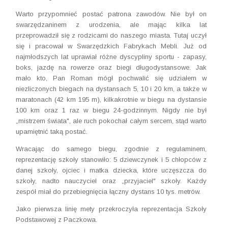
Warto przypomnieć postać patrona zawodów. Nie był on
swarzędzaninem z urodzenia, ale mając kilka lat
przeprowadził się z rodzicami do naszego miasta. Tutaj uczył
się i pracował w Swarzędzkich Fabrykach Mebli. Już od
najmłodszych lat uprawiał różne dyscypliny sportu - zapasy,
boks, jazdę na rowerze oraz biegi długodystansowe. Jak
mało kto, Pan Roman mógł pochwalić się udziałem w
niezliczonych biegach na dystansach 5, 10 i 20 km, a także w
maratonach (42 km 195 m), kilkakrotnie w biegu na dystansie
100 km oraz 1 raz w biegu 24-godzinnym. Nigdy nie był
„mistrzem świata", ale ruch pokochał całym sercem, stąd warto
upamiętnić taką postać.
Wracając do samego biegu, zgodnie z regulaminem,
reprezentację szkoły stanowiło: 5 dziewczynek i 5 chłopców z
danej szkoły, ojciec i matka dziecka, które uczęszcza do
szkoły, nadto nauczyciel oraz „przyjaciel" szkoły. Każdy
zespół miał do przebiegnięcia łączny dystans 10 tys. metrów.
Jako pierwsza linię mety przekroczyła reprezentacja Szkoły
Podstawowej z Paczkowa.