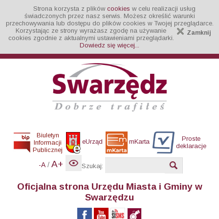
Strona korzysta z plików
cookies
w celu realizacji usług
świadczonych przez nasz serwis. Możesz określić warunki
przechowywania lub dostępu do plików cookies w Twojej przeglądarce.
Korzystając ze strony wyrażasz zgodę na używanie
Zamknij
cookies zgodnie z aktualnymi ustawieniami przeglądarki.
Dowiedz się więcej...
Biuletyn
Proste
eUrząd
mKarta
Informacji
deklaracje
Publicznej
A+
/
-A
Szukaj:
Oficjalna strona Urzędu Miasta i Gminy w
Swarzędzu