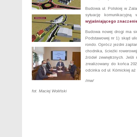
Budowa ul. Polskiej w Zala
sytuację komunikacyjną 
wyjaśniającego znaczenie
Budowa nowej drogi ma się 
Podstawowej nr 1) skąd uli
rondo. Oprócz jezdni zaplan
chodnika, ścieżki rowerowej
źródeł zewnętrznych. Jeśli
zrealizowany do końca 202
odcinka od ul. Kórnickiej aż
/mw/
fot. Maciej Woliński