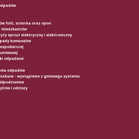
odpadów
w folii, sznurka oraz opon
d mieszkańców
yty sprzęt elektryczny i elektroniczny
dpady komunalne
gospodarczej
gulowanej
ki odpadami
ania odpadów
szkane - wystąpienie z gminnego systemu
półpodziemne
liów i odzieży