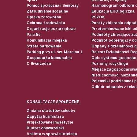
Pomoc społeczna i Seniorzy
Harmonogram odbioru 
Zatrudnienie socjalne
Edukacja EKOlogiczna
Opieka zdrowotna
PSZOK
Ochrona środowiska
Punkty zbierania odpadó
Organizacje pozarządowe
Przeterminowane leki o
Parafie
Podmioty zbierające zuż
Komunikacja miejska
Podmiot odbierający o
Strefa parkowania
Odpady z działalności 
Parking przy ul. św. Marcina 1
Rejestr Działalności Re
Gospodarka komunalna
Opis systemu gospodar
O Swarzędzu
Poziomy recyklingu
Miejsce zagospodarow
Nieruchomości niezamie
Pojemniki podziemne i 
Odbiór odpadów z teksty
KONSULTACJE SPOŁECZNE
Zmiana statutów sołectw
Zapytaj burmistrza
Projektowane inwestycje
Budżet obywatelski
Ankieta w sprawie lotniska