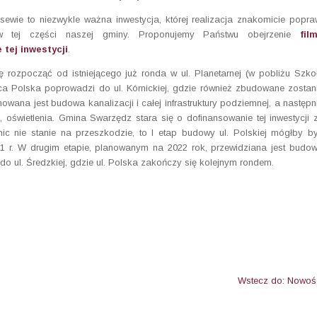
sewie to niezwykle ważna inwestycja, której realizacja znakomicie popra
w tej części naszej gminy. Proponujemy Państwu obejrzenie
film
 tej inwestycji
.
rozpocząć od istniejącego już ronda w ul. Planetarnej (w pobliżu Szko
ca Polska poprowadzi do ul. Kórnickiej, gdzie również zbudowane zostan
owana jest budowa kanalizacji i całej infrastruktury podziemnej, a następn
, oświetlenia. Gmina Swarzędz stara się o dofinansowanie tej inwestycji 
 nic nie stanie na przeszkodzie, to I etap budowy ul. Polskiej mógłby b
1 r. W drugim etapie, planowanym na 2022 rok, przewidziana jest budo
 do ul. Średzkiej, gdzie ul. Polska zakończy się kolejnym rondem.
Wstecz do: Nowoś