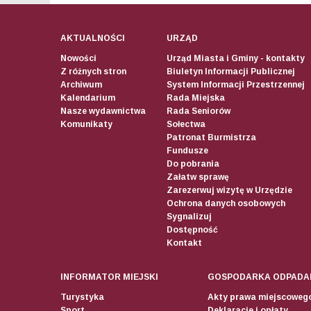
AKTUALNOŚCI
URZĄD
Nowości
Urząd Miasta i Gminy - kontakty
Z różnych stron
Biuletyn Informacji Publicznej
Archiwum
System Informacji Przestrzennej
Kalendarium
Rada Miejska
Nasze wydawnictwa
Rada Seniorów
Komunikaty
Sołectwa
Patronat Burmistrza
Fundusze
Do pobrania
Załatw sprawę
Zarezerwuj wizytę w Urzędzie
Ochrona danych osobowych
Sygnalizuj
Dostępność
Kontakt
INFORMATOR MIEJSKI
GOSPODARKA ODPADA
Turystyka
Akty prawa miejscoweg
Sport
Deklaracje i opłaty