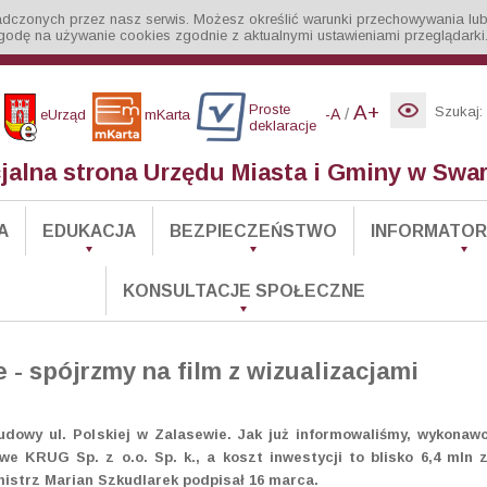
iadczonych przez nasz serwis. Możesz określić warunki przechowywania lub
godę na używanie cookies zgodnie z aktualnymi ustawieniami przeglądarki
Proste
A+
Szukaj:
/
-A
eUrząd
mKarta
deklaracje
cjalna strona Urzędu Miasta i Gminy w Swa
A
EDUKACJA
BEZPIECZEŃSTWO
INFORMATOR 
KONSULTACJE SPOŁECZNE
 - spójrzmy na film z wizualizacjami
udowy ul. Polskiej w Zalasewie. Jak już informowaliśmy, wykonaw
 KRUG Sp. z o.o. Sp. k., a koszt inwestycji to blisko 6,4 mln z
strz Marian Szkudlarek podpisał 16 marca.