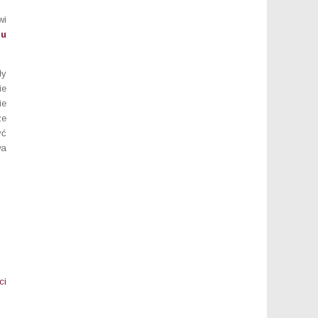
wi
u
ły
ie
ie
ze
yć
wa
ci