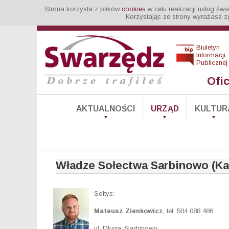
Strona korzysta z plików
cookies
w celu realizacji usług św
Korzystając ze strony wyrażasz z
Biuletyn
Informacji
Publicznej
Ofi
AKTUALNOŚCI
URZĄD
KULTUR
Władze Sołectwa Sarbinowo (Ka
Sołtys:
Mateusz Zienkowicz
, tel. 504 088 486
ul. Długa, Sarbinowo