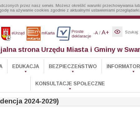
iadczonych przez nasz serwis. Możesz określić warunki przechowywania lub
godę na używanie cookies zgodnie z aktualnymi ustawieniami przeglądarki
Proste
A+
Szukaj:
/
-A
eUrząd
mKarta
deklaracje
cjalna strona Urzędu Miasta i Gminy w Swa
A
EDUKACJA
BEZPIECZEŃSTWO
INFORMATOR 
KONSULTACJE SPOŁECZNE
dencja 2024-2029)