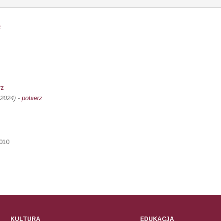
z
rz
.2024) -
pobierz
2010
KULTURA
EDUKACJA