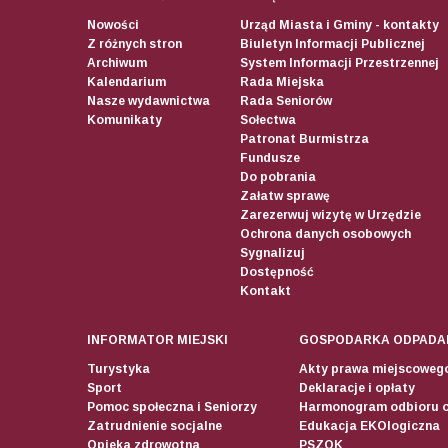
Nowości
Urząd Miasta i Gminy - kontakty
Z różnych stron
Biuletyn Informacji Publicznej
Archiwum
System Informacji Przestrzennej
Kalendarium
Rada Miejska
Nasze wydawnictwa
Rada Seniorów
Komunikaty
Sołectwa
Patronat Burmistrza
Fundusze
Do pobrania
Załatw sprawę
Zarezerwuj wizytę w Urzędzie
Ochrona danych osobowych
Sygnalizuj
Dostępność
Kontakt
INFORMATOR MIEJSKI
GOSPODARKA ODPADA
Turystyka
Akty prawa miejscoweg
Sport
Deklaracje i opłaty
Pomoc społeczna i Seniorzy
Harmonogram odbioru 
Zatrudnienie socjalne
Edukacja EKOlogiczna
Opieka zdrowotna
PSZOK