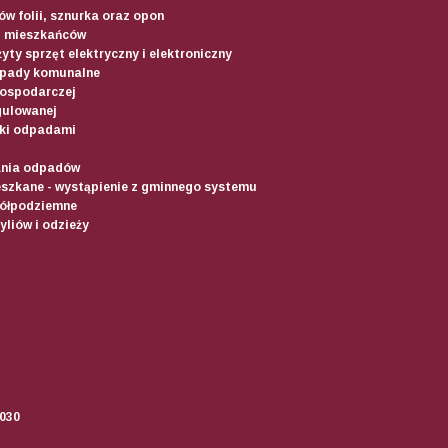
w folii, sznurka oraz opon
d mieszkańców
yty sprzęt elektryczny i elektroniczny
dpady komunalne
gospodarczej
gulowanej
ki odpadami
ania odpadów
szkane - wystąpienie z gminnego systemu
półpodziemne
liów i odzieży
2030