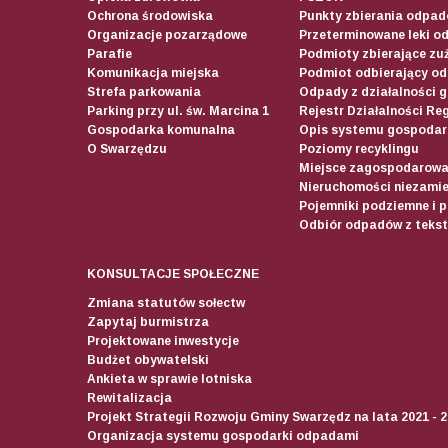
Ochrona środowiska
Punkty zbierania odpadó
Organizacje pozarządowe
Przeterminowane leki o
Parafie
Podmioty zbierające zuż
Komunikacja miejska
Podmiot odbierający o
Strefa parkowania
Odpady z działalności 
Parking przy ul. św. Marcina 1
Rejestr Działalności Re
Gospodarka komunalna
Opis systemu gospodar
O Swarzędzu
Poziomy recyklingu
Miejsce zagospodarow
Nieruchomości niezamie
Pojemniki podziemne i 
Odbiór odpadów z teksty
KONSULTACJE SPOŁECZNE
Zmiana statutów sołectw
Zapytaj burmistrza
Projektowane inwestycje
Budżet obywatelski
Ankieta w sprawie lotniska
Rewitalizacja
Projekt Strategii Rozwoju Gminy Swarzędz na lata 2021 - 
Organizacja systemu gospodarki odpadami